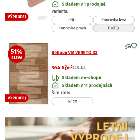
Skladem v 1 prodejně
Varianta
:
VÝPRODEJ
Lišta
Koncovka levá
Koncovka pravá
Další
51
%
Běhoun VIA VENETO 33
SLEVA
2
364 Kč
/
m
749 Kč
Skladem v e-shopu
Skladem v 11 prodejnách
Šíře role
:
VÝPRODEJ
67 cm