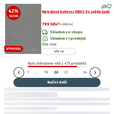
42
%
Metrážový koberec VIBES 94 světle šedý
SLEVA
2
799 Kč
/
m
1 399 Kč
Skladem v e-shopu
Skladem v 1 prodejně
Šíře role
:
VÝPRODEJ
400 cm
Bylo zobrazeno 400 z 475 produktů
1
…
19
20
21
…
24
Načíst další