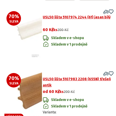
70
%
USL50 lišta 5107974 2244 (61) jasan bílý
SLEVA
60 Kč
/ks
200 Kč
Skladem v e-shopu
Skladem v 1 prodejně
70
%
USL50 lišta 5107983 2208 (655N) třešeň
SLEVA
antik
od
60 Kč
/ks
200 Kč
Skladem v e-shopu
Skladem v 1 prodejně
Varianta
: