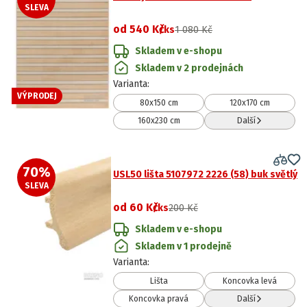
SLEVA
od
540 Kč
/ks
1 080 Kč
Skladem v e-shopu
Skladem v 2 prodejnách
Varianta
:
VÝPRODEJ
80x150 cm
120x170 cm
160x230 cm
Další
70
%
USL50 lišta 5107972 2226 (58) buk světlý
SLEVA
od
60 Kč
/ks
200 Kč
Skladem v e-shopu
Skladem v 1 prodejně
Varianta
:
Lišta
Koncovka levá
Koncovka pravá
Další