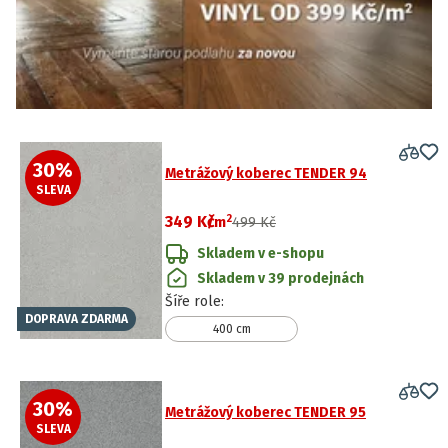
30
%
Metrážový koberec TENDER 94
SLEVA
2
349 Kč
/
m
499 Kč
Skladem v e-shopu
Skladem v 39 prodejnách
Šíře role
:
DOPRAVA ZDARMA
400 cm
30
%
Metrážový koberec TENDER 95
SLEVA