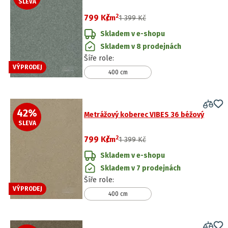
SLEVA
2
799 Kč
/
m
1 399 Kč
Skladem v e-shopu
Skladem v 8 prodejnách
Šíře role
:
VÝPRODEJ
400 cm
42
%
Metrážový koberec VIBES 36 béžový
SLEVA
2
799 Kč
/
m
1 399 Kč
Skladem v e-shopu
Skladem v 7 prodejnách
Šíře role
:
VÝPRODEJ
400 cm