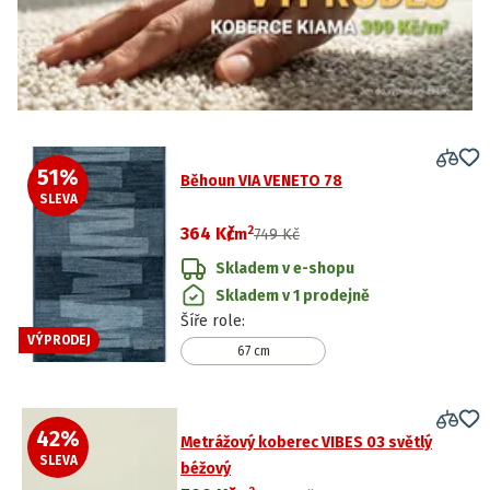
51
%
Běhoun VIA VENETO 78
SLEVA
2
364 Kč
/
m
749 Kč
Skladem v e-shopu
Skladem v 1 prodejně
Šíře role
:
VÝPRODEJ
67 cm
42
%
Metrážový koberec VIBES 03 světlý
SLEVA
béžový