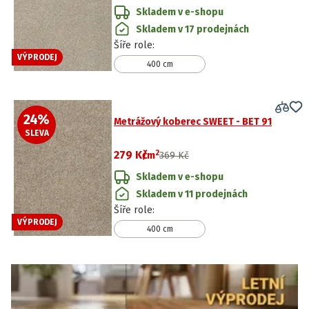
Skladem v e-shopu
Skladem v 17 prodejnách
Šíře role
:
VÝPRODEJ
400 cm
24
%
Metrážový koberec SWEET - BET 91
SLEVA
2
279 Kč
/
m
369 Kč
Skladem v e-shopu
Skladem v 11 prodejnách
Šíře role
:
VÝPRODEJ
400 cm