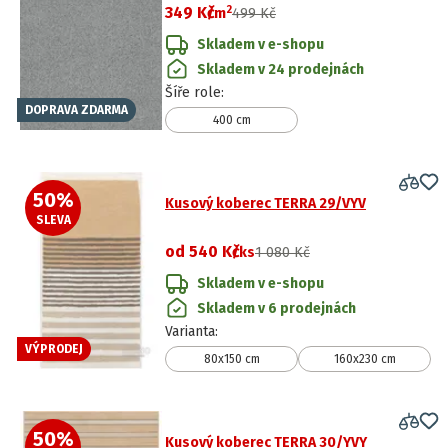
2
349 Kč
/
m
499 Kč
Skladem v e-shopu
Skladem v 24 prodejnách
Šíře role
:
DOPRAVA ZDARMA
400 cm
50
%
Kusový koberec TERRA 29/VYV
SLEVA
od
540 Kč
/ks
1 080 Kč
Skladem v e-shopu
Skladem v 6 prodejnách
Varianta
:
VÝPRODEJ
80x150 cm
160x230 cm
50
%
Kusový koberec TERRA 30/YVY