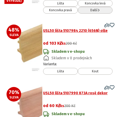
VÝPRODEJ
Lišta
Koncovka levá
Koncovka pravá
Další
48
%
USL50 lišta 5107984 2210 (656N) olše
SLEVA
od
103 Kč
/ks
200 Kč
Skladem v e-shopu
Skladem v 0 prodejnách
Varianta
:
Lišta
Kout
70
%
USL50 lišta 5107990 873A rosé dekor
SLEVA
od
60 Kč
/ks
200 Kč
Skladem v e-shopu