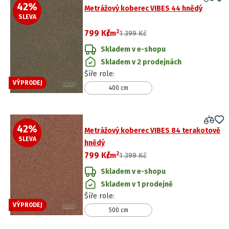
42
%
Metrážový koberec VIBES 44 hnědý
SLEVA
2
799 Kč
/
m
1 399 Kč
Skladem v e-shopu
Skladem v 2 prodejnách
Šíře role
:
VÝPRODEJ
400 cm
42
%
Metrážový koberec VIBES 84 terakotově
SLEVA
hnědý
2
799 Kč
/
m
1 399 Kč
Skladem v e-shopu
Skladem v 1 prodejně
Šíře role
:
VÝPRODEJ
500 cm