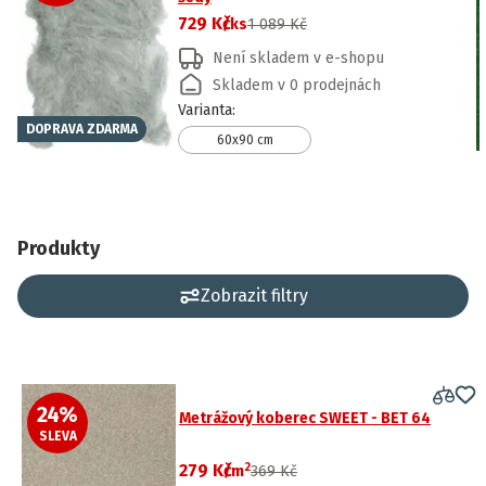
729 Kč
/ks
1 089 Kč
Není skladem v e-shopu
Skladem v 0 prodejnách
Varianta
:
DOPRAVA ZDARMA
60x90 cm
Produkty
Zobrazit filtry
24
%
Metrážový koberec SWEET - BET 64
SLEVA
2
279 Kč
/
m
369 Kč