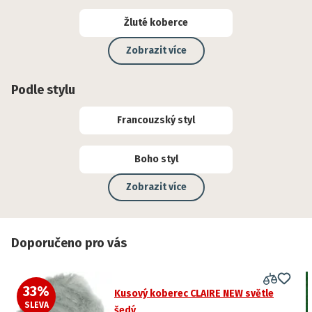
Žluté koberce
Zobrazit více
Podle stylu
Francouzský styl
Boho styl
Zobrazit více
Doporučeno pro vás
33
%
Kusový koberec CLAIRE NEW světle
SLEVA
šedý