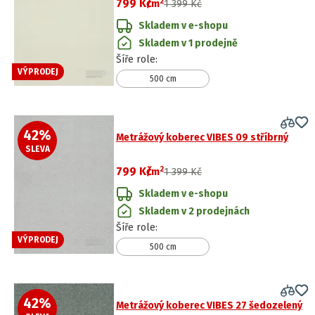
2
799 Kč
/
m
1 399 Kč
Skladem v e-shopu
Skladem v 1 prodejně
Šíře role
:
VÝPRODEJ
500 cm
42
%
Metrážový koberec VIBES 09 stříbrný
SLEVA
2
799 Kč
/
m
1 399 Kč
Skladem v e-shopu
Skladem v 2 prodejnách
Šíře role
:
VÝPRODEJ
500 cm
42
%
Metrážový koberec VIBES 27 šedozelený