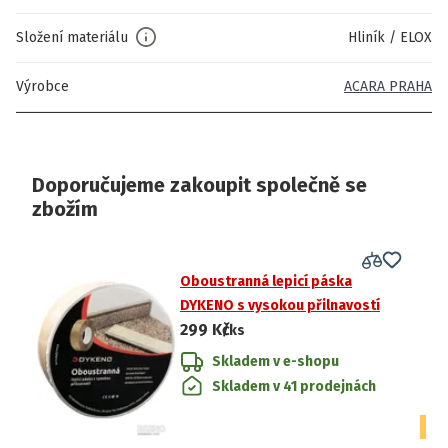
Složení materiálu
Hliník / ELOX
Výrobce
ACARA PRAHA
Doporučujeme zakoupit společně se
zbožím
Oboustranná lepicí páska
DYKENO s vysokou přilnavostí
299 Kč
/ks
Skladem v e-shopu
Skladem v 41 prodejnách
CE