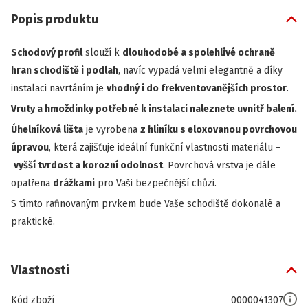
Popis produktu
Schodový profil
slouží k
dlouhodobé a spolehlivé ochraně
hran schodiště i podlah
, navíc vypadá velmi elegantně a díky
instalaci navrtáním je
vhodný i do frekventovanějších prostor
.
Vruty a hmoždinky potřebné k instalaci naleznete uvnitř balení.
Úhelníková lišta
je vyrobena
z hliníku s eloxovanou povrchovou
úpravou
, která zajišťuje ideální funkční vlastnosti materiálu –
vyšší tvrdost a korozní odolnost
. Povrchová vrstva je dále
opatřena
drážkami
pro Vaši bezpečnější chůzi.
S tímto rafinovaným prvkem bude Vaše schodiště dokonalé a
praktické.
Vlastnosti
Kód zboží
0000041307