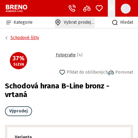
Kategorie
Vybrat prodejnu
Hledat
Schodové lišty
Fotografie
(
4
)
37
%
SLEVA
Přidat do oblíbených
Porovnat
Schodová hrana B-Line bronz -
vrtaná
Výprodej
Varianta