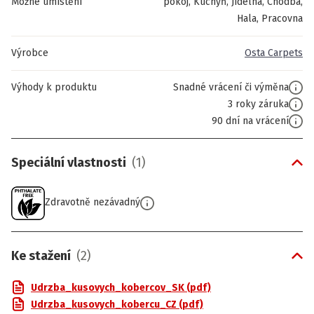
Možné umístění
pokoj, Kuchyň, Jídelna, Chodba,
Hala, Pracovna
Výrobce
Osta Carpets
Výhody k produktu
Snadné vrácení či výměna
3 roky záruka
90 dní na vrácení
Speciální vlastnosti
(
1
)
Zdravotně nezávadný
Ke stažení
(
2
)
Udrzba_kusovych_kobercov_SK (pdf)
Udrzba_kusovych_kobercu_CZ (pdf)