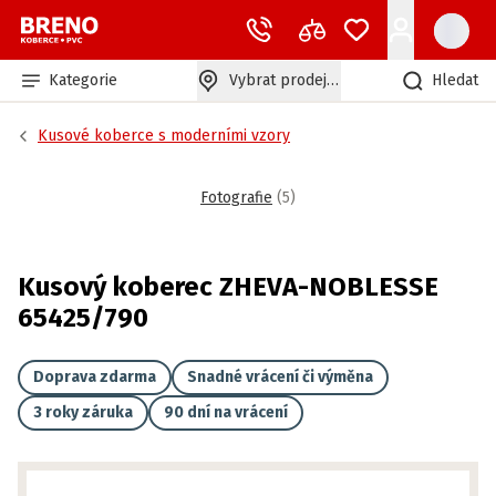
Kategorie
Vybrat prodejnu
Hledat
Kusové koberce s moderními vzory
Fotografie
(
5
)
Kusový koberec ZHEVA-NOBLESSE
65425/790
Doprava zdarma
Snadné vrácení či výměna
3 roky záruka
90 dní na vrácení