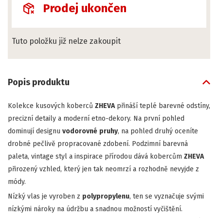
Prodej ukončen
Tuto položku již nelze zakoupit
Popis produktu
Kolekce kusových koberců
ZHEVA
přináší teplé barevné odstíny,
precizní detaily a moderní etno-dekory. Na první pohled
dominují designu
vodorovné
pruhy
, na pohled druhý oceníte
drobné pečlivě propracované zdobení. Podzimní barevná
paleta, vintage styl a inspirace přírodou dává kobercům
ZHEVA
přirozený vzhled, který jen tak neomrzí a rozhodně nevyjde z
módy.
Nízký vlas je vyroben z
polypropylenu
, ten se vyznačuje svými
nízkými nároky na údržbu a snadnou možností vyčištění.