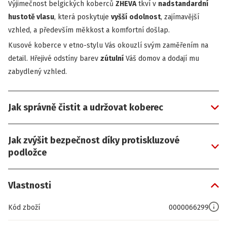
Výjimečnost belgických koberců
ZHEVA
tkví v
nadstandardní
hustotě vlasu
, která poskytuje
vyšší
odolnost
, zajímavější
vzhled, a především měkkost a komfortní došlap.
Kusové koberce v etno-stylu Vás okouzlí svým zaměřením na
detail. Hřejivé odstíny barev
zútulní
Váš domov a dodají mu
zabydlený vzhled.
Jak správně čistit a udržovat koberec
Jak zvýšit bezpečnost díky protiskluzové
podložce
Vlastnosti
Kód zboží
0000066299