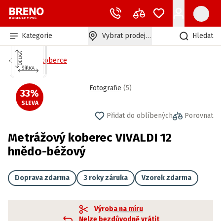
Kategorie
Vybrat prodejnu
Hledat
Bytové koberce
Fotografie
(
5
)
33
%
SLEVA
Přidat do oblíbených
Porovnat
Metrážový koberec VIVALDI 12
hnědo-béžový
Doprava zdarma
3 roky záruka
Vzorek zdarma
Výroba na míru
Nelze bezdůvodně vrátit