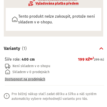
Vyžadována platba předem
Tento produkt nelze zakoupit, protože není
skladem v e-shopu.
Varianty
(
1
)
2
/
m
Šíře role
:
400 cm
199 Kč
299 Kč
Není skladem v e-shopu
Skladem v 0 prodejnách
Dostupnost na prodejnách
Pro běžný nákup stačí zadat délku a šířku a náš systém
automaticky vybere nejvhodnejší variantu pro Vás.