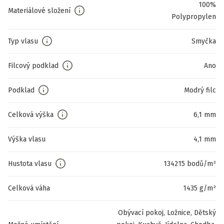
100%
Materiálové složení
Polypropylen
Typ vlasu
Smyčka
Filcový podklad
Ano
Podklad
Modrý filc
Celková výška
6,1 mm
Výška vlasu
4,1 mm
Hustota vlasu
134215 bodů/m²
Celková váha
1435 g/m²
Obývací pokoj, Ložnice, Dětský