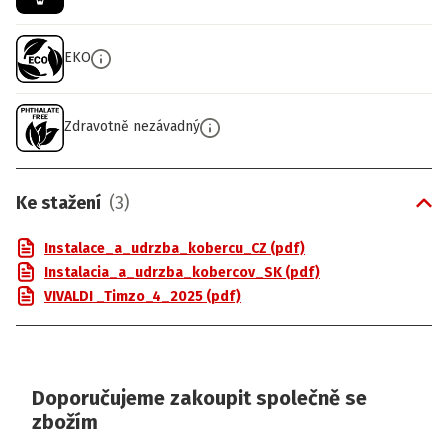
EKO
Zdravotně nezávadný
Ke stažení
(
3
)
Instalace_a_udrzba_kobercu_CZ (pdf)
Instalacia_a_udrzba_kobercov_SK (pdf)
VIVALDI _Timzo_4_2025 (pdf)
Doporučujeme zakoupit společně se
zbožím