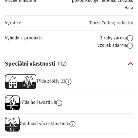
Možné umístění
pokoj, Kuchyň, Jídelna, Chodba,
Hala
Výrobce
Timzo Tufting Industry
Výhody k produktu
3 roky záruka
Vzorek zdarma
Speciální vlastnosti
(
12
)
Třída zátěže 23
Třída hořlavosti Efl
Odolnost vůči uklouznutí