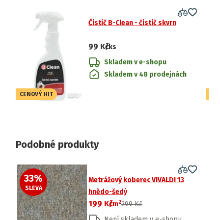
Čistič B-Clean - čistič skvrn
99 Kč
/ks
Skladem v e-shopu
Skladem v 48 prodejnách
CENOVÝ HIT
CE
Podobné produkty
33
%
Metrážový koberec VIVALDI 13
SLEVA
hnědo-šedý
2
199 Kč
/
m
299 Kč
Není skladem v e-shopu