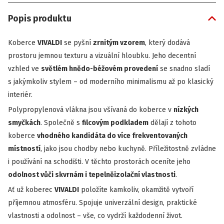
Popis produktu
Koberce
VIVALDI
se pyšní
zrnitým vzorem
, který dodává
prostoru jemnou texturu a vizuální hloubku. Jeho decentní
vzhled ve
světlém hnědo-béžovém provedení
se snadno sladí
s jakýmkoliv stylem – od moderního minimalismu až po klasický
interiér.
Polypropylenová vlákna jsou všívaná do koberce v
nízkých
smyčkách
. Společně s
filcovým podkladem
dělají z tohoto
koberce
vhodného kandidáta do více frekventovaných
místností
, jako jsou chodby nebo kuchyně. Příležitostně zvládne
i používání na schodišti. V těchto prostorách oceníte jeho
odolnost vůči skvrnám i tepelněizolační vlastnosti
.
Ať už koberec
VIVALDI
položíte kamkoliv, okamžitě vytvoří
příjemnou atmosféru. Spojuje univerzální design, praktické
vlastnosti a odolnost – vše, co vydrží každodenní život.