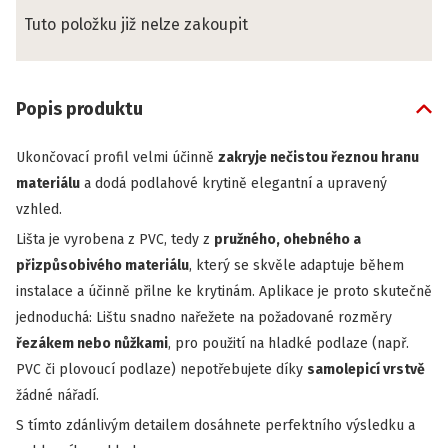
Tuto položku již nelze zakoupit
Popis produktu
Ukončovací profil velmi účinně
zakryje nečistou řeznou hranu
materiálu
a dodá podlahové krytině elegantní a upravený
vzhled.
Lišta je vyrobena z PVC, tedy z
pružného, ohebného a
přizpůsobivého materiálu
, který se skvěle adaptuje během
instalace a účinně přilne ke krytinám. Aplikace je proto skutečně
jednoduchá: Lištu snadno nařežete na požadované rozměry
řezákem nebo nůžkami
, pro použití na hladké podlaze (např.
PVC či plovoucí podlaze) nepotřebujete díky
samolepicí vrstvě
žádné nářadí.
S tímto zdánlivým detailem dosáhnete perfektního výsledku a