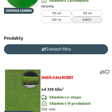
Skladem v 2 prodejnách
Varianta
:
DOPRAVA ZDARMA
130 cm
150 cm
200 cm
Další
Produkty
Zobrazit filtry
Umělá tráva BOBBY
2
od
339 Kč
/
m
Skladem v e-shopu
Skladem v 19 prodejnách
Šíře role
: