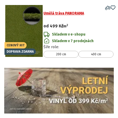
Umělá tráva PANORAMA
2
od
499 Kč
/
m
Skladem v e-shopu
Skladem v 7 prodejnách
CENOVÝ HIT
Šíře role
:
DOPRAVA ZDARMA
200 cm
400 cm