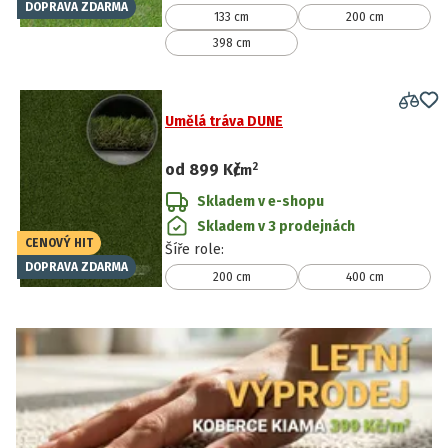
DOPRAVA ZDARMA
133 cm
200 cm
398 cm
Umělá tráva DUNE
2
od
899 Kč
/
m
Skladem v e-shopu
Skladem v 3 prodejnách
CENOVÝ HIT
Šíře role
:
DOPRAVA ZDARMA
200 cm
400 cm