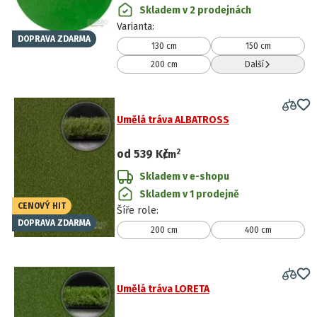
Skladem v 2 prodejnách
Varianta
:
DOPRAVA ZDARMA
130 cm
150 cm
200 cm
Další
Umělá tráva ALBATROSS
2
od
539 Kč
/
m
Skladem v e-shopu
Skladem v 1 prodejně
CENOVÝ HIT
Šíře role
:
DOPRAVA ZDARMA
200 cm
400 cm
Umělá tráva LORETA