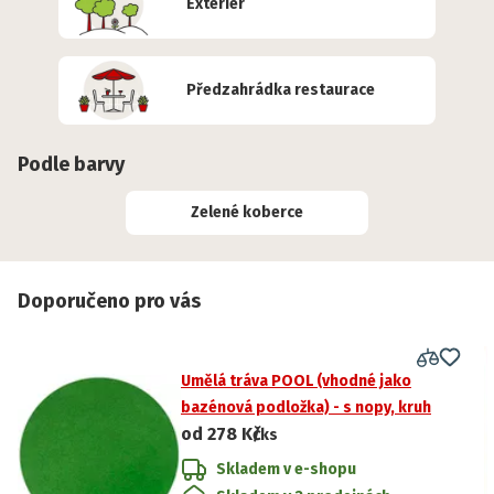
Exteriér
Předzahrádka restaurace
Podle barvy
Zelené koberce
Doporučeno pro vás
Umělá tráva POOL (vhodné jako
bazénová podložka) - s nopy, kruh
od
278 Kč
/ks
Skladem v e-shopu