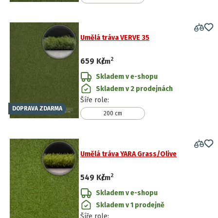
Umělá tráva VERVE 35
2
659 Kč
/
m
Skladem v e-shopu
Skladem v 2 prodejnách
Šíře role
:
DOPRAVA ZDARMA
200 cm
Umělá tráva YARA Grass/Olive
2
549 Kč
/
m
Skladem v e-shopu
Skladem v 1 prodejně
Šíře role
: