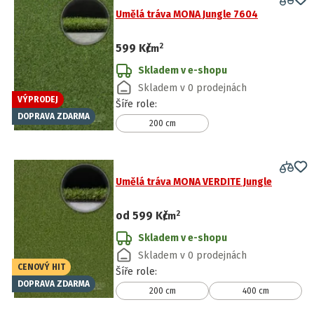
Umělá tráva MONA Jungle 7604
2
599 Kč
/
m
Skladem v e-shopu
Skladem v 0 prodejnách
VÝPRODEJ
Šíře role
:
DOPRAVA ZDARMA
200 cm
Umělá tráva MONA VERDITE Jungle
2
od
599 Kč
/
m
Skladem v e-shopu
Skladem v 0 prodejnách
CENOVÝ HIT
Šíře role
:
DOPRAVA ZDARMA
200 cm
400 cm