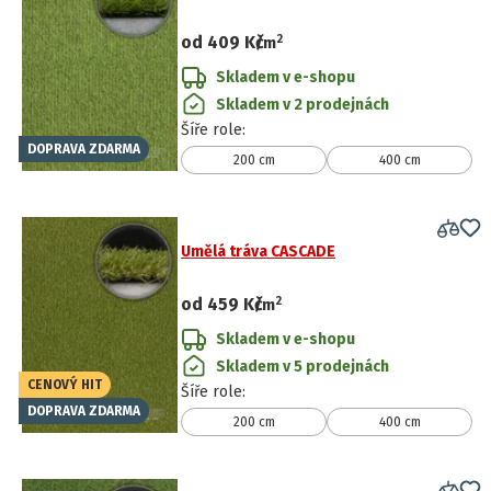
2
od
409 Kč
/
m
Skladem v e-shopu
Skladem v 2 prodejnách
Šíře role
:
DOPRAVA ZDARMA
200 cm
400 cm
Umělá tráva CASCADE
2
od
459 Kč
/
m
Skladem v e-shopu
Skladem v 5 prodejnách
CENOVÝ HIT
Šíře role
:
DOPRAVA ZDARMA
200 cm
400 cm