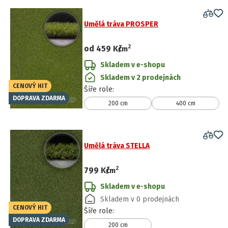
Umělá tráva PROSPER
2
od
459 Kč
/
m
Skladem v e-shopu
Skladem v 2 prodejnách
CENOVÝ HIT
Šíře role
:
DOPRAVA ZDARMA
200 cm
400 cm
Umělá tráva STELLA
2
799 Kč
/
m
Skladem v e-shopu
Skladem v 0 prodejnách
CENOVÝ HIT
Šíře role
:
DOPRAVA ZDARMA
200 cm