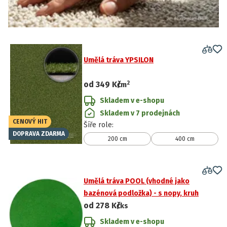
Umělá tráva YPSILON
2
od
349 Kč
/
m
Skladem v e-shopu
Skladem v 7 prodejnách
CENOVÝ HIT
Šíře role
:
DOPRAVA ZDARMA
200 cm
400 cm
Umělá tráva POOL (vhodné jako
bazénová podložka) - s nopy, kruh
od
278 Kč
/ks
Skladem v e-shopu