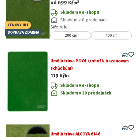
2
od
699 Kč
/
m
Skladem v e-shopu
Skladem v 0 prodejnách
CENOVÝ HIT
Šíře role
:
DOPRAVA ZDARMA
200 cm
400 cm
Umělá tráva POOL (rohož k bazénovým
schůdkům)
119 Kč
/ks
Skladem v e-shopu
Skladem v 39 prodejnách
Umělá tráva ALCOYA 6146