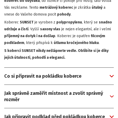
koberec do obýváku
, do ložnice či pokoje pro hosty, tato volba
Vás nezklame. Tento
metrážový koberec
je zkrátka
útulný
a
vnese do Vašeho domova pocit
pohody
.
Koberec
SUNSET
je vyroben z
polypropylenu
, který se
snadno
udržuje a čistí
. Vyšší
saxony vlas
je nejen elegantní, ale i velmi
příjemný na dotyk i na došlap
. Koberec je opatřen
filcovým
podkladem
, který přispívá k
útlumu kročejového hluku
.
S koberci SUNSET nikdy nešlápnete vedle. Oblíbíte si je díky
jejich útulnosti, pohodlí a eleganci.
Co si připravit na pokládku koberce
Jak správně zaměřit místnost a zvolit správný
rozměr
Jak připravit podklad před pokládkou koberce