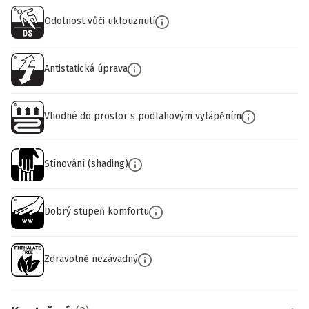
Odolnost vůči uklouznutí
Antistatická úprava
Vhodné do prostor s podlahovým vytápěním
Stínování (shading)
Dobrý stupeň komfortu
Zdravotně nezávadný