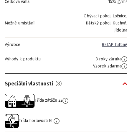
Celková váha
1525 g/m²
Obývací pokoj, Ložnice,
Možné umístění
Dětský pokoj, Kuchyň,
Jídelna
Výrobce
BETAP Tufting
Výhody k produktu
3 roky záruka
Vzorek zdarma
Speciální vlastnosti
(
8
)
Třída zátěže 22
Třída hořlavosti Efl