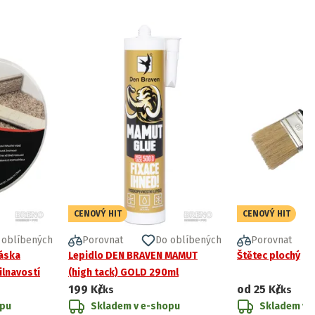
CENOVÝ HIT
CENOVÝ HIT
 oblíbených
Porovnat
Do oblíbených
Porovnat
páska
Lepidlo DEN BRAVEN MAMUT
Štětec plochý
lnavostí
(high tack) GOLD 290ml
199 Kč
od
25 Kč
/ks
/ks
opu
Skladem v e-shopu
Skladem v 