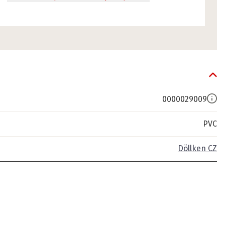
0000029009
PVC
Döllken CZ