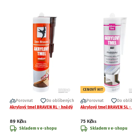
CENOVÝ HIT
Porovnat
Do oblíbených
Porovnat
Do oblí
Akrylový tmel BRAVEN RL - hnědý
Akrylový tmel BRAVEN SL - 
89 Kč
75 Kč
/ks
/ks
Skladem v e-shopu
Skladem v e-shopu