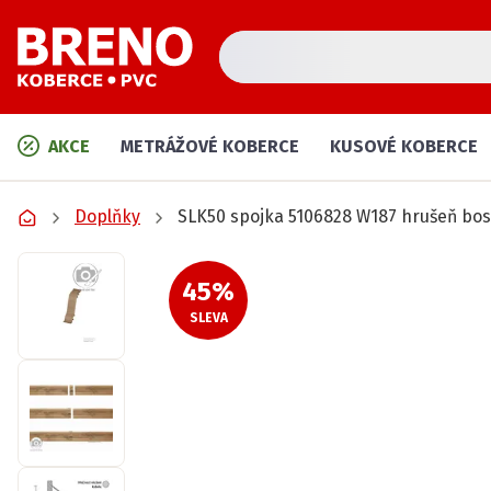
AKCE
METRÁŽOVÉ KOBERCE
KUSOVÉ KOBERCE
Doplňky
SLK50 spojka 5106828 W187 hrušeň bo
45
%
SLEVA