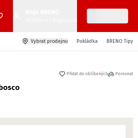
Moje BRENO
Přihlášení / Registrace
Vybrat prodejnu
Pokládka
BRENO Tipy
Přidat do oblíbených
Porovnat
 bosco