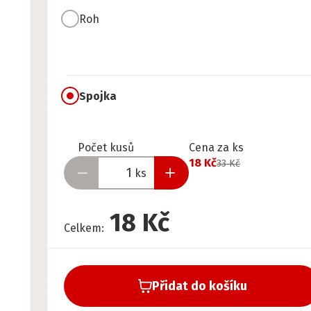
Roh
Spojka
Připraveno
Počet kusů
Cena za ks
18 Kč
33 Kč
ks
18 Kč
Celkem
:
Přidat do košíku