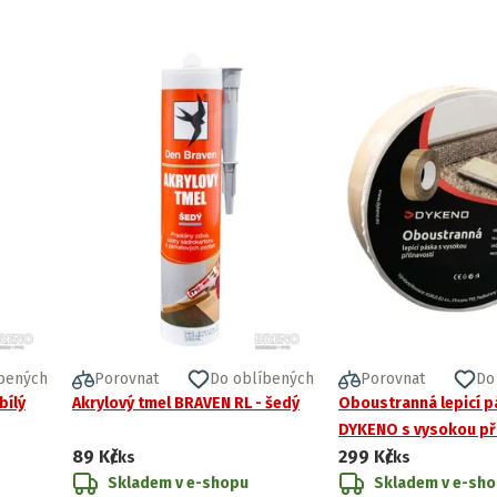
bených
Porovnat
Do oblíbených
Porovnat
Do
bílý
Akrylový tmel BRAVEN RL - šedý
Oboustranná lepicí 
DYKENO s vysokou při
89 Kč
299 Kč
/ks
/ks
Skladem v e-shopu
Skladem v e-sh