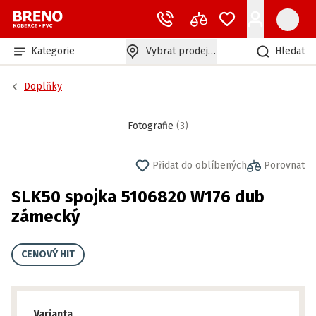
Kategorie
Vybrat prodejnu
Hledat
Doplňky
Fotografie
(
3
)
Přidat do oblíbených
Porovnat
SLK50 spojka 5106820 W176 dub
zámecký
CENOVÝ HIT
Varianta