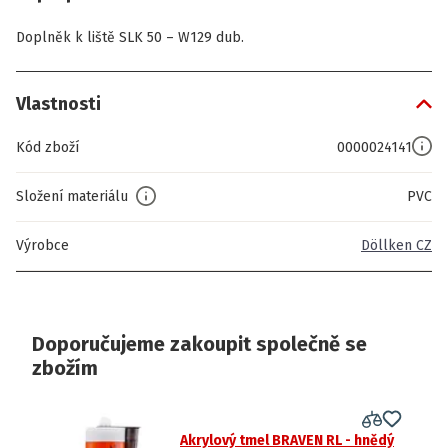
Doplněk k liště SLK 50 – W129 dub.
Vlastnosti
Kód zboží
0000024141
Složení materiálu
PVC
Výrobce
Döllken CZ
Doporučujeme zakoupit společně se
zbožím
Akrylový tmel BRAVEN RL - hnědý