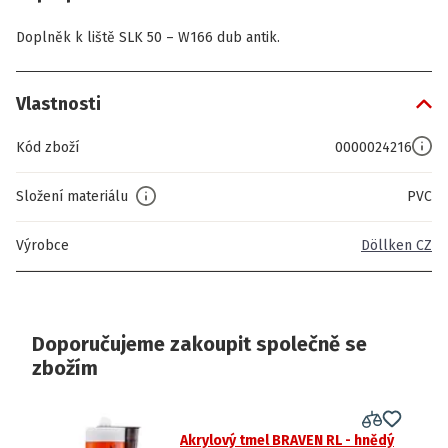
Doplněk k liště SLK 50 – W166 dub antik.
Vlastnosti
Kód zboží
0000024216
Složení materiálu
PVC
Výrobce
Döllken CZ
Doporučujeme zakoupit společně se
zbožím
Akrylový tmel BRAVEN RL - hnědý