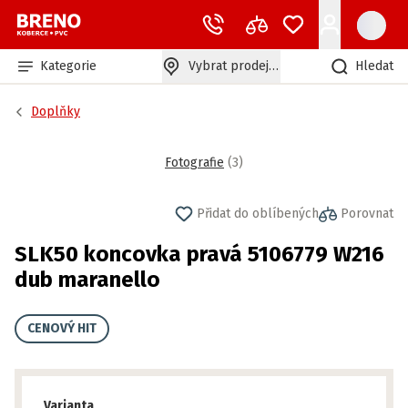
Kategorie
Vybrat prodejnu
Hledat
Doplňky
Fotografie
(
3
)
Přidat do oblíbených
Porovnat
SLK50 koncovka pravá 5106779 W216
dub maranello
CENOVÝ HIT
Varianta