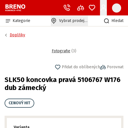
Kategorie
Vybrat prodejnu
Hledat
Doplňky
Fotografie
(
3
)
Přidat do oblíbených
Porovnat
SLK50 koncovka pravá 5106767 W176
dub zámecký
CENOVÝ HIT
Varianta