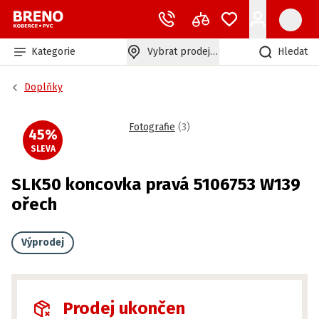
Kategorie
Vybrat prodejnu
Hledat
Doplňky
Fotografie
(
3
)
45
%
SLEVA
SLK50 koncovka pravá 5106753 W139
ořech
Výprodej
Prodej ukončen