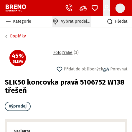
Kategorie
Vybrat prodejnu
Hledat
Doplňky
Fotografie
(
3
)
45
%
SLEVA
Přidat do oblíbených
Porovnat
SLK50 koncovka pravá 5106752 W138
třešeň
Výprodej
Varianta