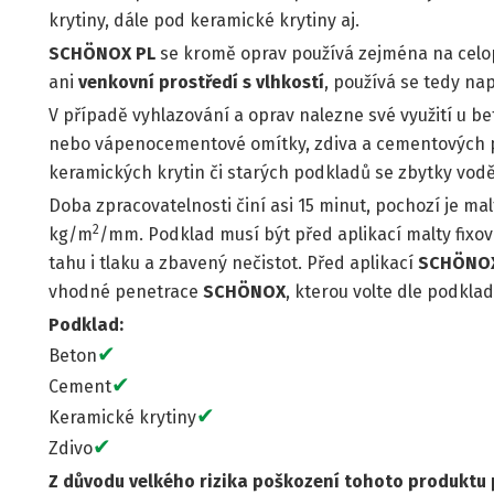
krytiny, dále pod keramické krytiny aj.
SCHÖNOX PL
se kromě oprav používá zejména na celop
ani
venkovní prostředí s vlhkostí
, používá se tedy na
V případě vyhlazování a oprav nalezne své využití u b
nebo vápenocementové omítky, zdiva a cementových po
keramických krytin či starých podkladů se zbytky vodě
Doba zpracovatelnosti činí asi 15 minut, pochozí je ma
2
kg/m
/mm. Podklad musí být před aplikací malty fixován
tahu i tlaku a zbavený nečistot. Před aplikací
SCHÖNO
vhodné penetrace
SCHÖNOX
, kterou volte dle podklad
Podklad:
✔
Beton
✔
Cement
✔
Keramické krytiny
✔
Zdivo
Z důvodu velkého rizika poškození tohoto produktu 