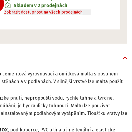
Skladem v 2 prodejnách
Zobrazit dostupnost na všech prodejnách
vná cementová vyrovnávací a omítková malta s obsahem
stěnách a v podlahách. V silnější vrstvě lze malta použít
 nízké pnutí, nepropouští vodu, rychle tuhne a tvrdne,
áhání, je hydraulicky tuhnoucí. Maltu lze používat
s nainstalovaným podlahovým vytápěním. Tloušťku vrstvy lze
NOX
, pod koberce, PVC a lina a jiné textilní a elastické