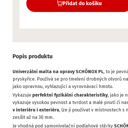
Přidat do košíku
Popis produktu
Univerz
ální malta na opravy SCHÖNOX PL
, to je pe
pryskyřice. Používá se pro tmelení drobných otvorů na 
jako opravnou, vyhlazující a vyrovnávací hmotu.
Vykazuje
perfektní fyzikální charakteristiky
, jako je
vykazuje vysokou pevnost a tvrdost a malé pnutí či nam
v interiéru i exteriéru
, lze ji používat v místnostech 
zesílit až na 30 mm.
Je vhodná pod samonivelační podlahové stěrky
SCHÖ