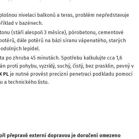
lošnou nivelaci balkonů a teras, problém nepředstavuje
příklad v bazénech.
etonu (stáří alespoň 3 měsíce), pórobetonu, cementové
těrů, dále potěrů na bázi síranu vápenatého, starých
odolných lepidel.
lta po zhruba 45 minutách. Spotřebu kalkulujte cca 1,6
 proti pohybu, vyzrálý, suchý, čistý, bez prasklin, pevný v
X
PL
je nutné provést precizní penetraci podkladu pomocí
u a technického listu.
při přepravě externí
dopravou
je
doručení
omezeno