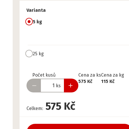
Varianta
5 kg
25 kg
Připraveno
Počet kusů
Cena za ks
Cena za kg
575 Kč
115 Kč
ks
575 Kč
Celkem
: