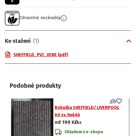
Zdravotně nezávadný
Ke stažení
(
1
)
SHEFFIELD_PVC_VEBE (pdf)
Podobné produkty
Rohožka SHEFFIELD/ LIVERPOOL
60 sv. hnědá
od
199 Kč
/ks
Skladem v e-shopu