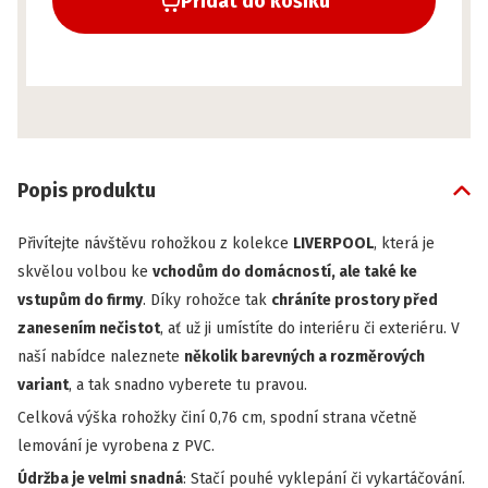
Přidat do košíku
Popis produktu
Přivítejte návštěvu rohožkou z kolekce
LIVERPOOL
, která je
skvělou volbou ke
vchodům do domácností, ale také ke
vstupům do firmy
. Díky rohožce tak
chráníte prostory před
zanesením nečistot
, ať už ji umístíte do interiéru či exteriéru. V
naší nabídce naleznete
několik barevných a rozměrových
variant
, a tak snadno vyberete tu pravou.
Celková výška rohožky činí 0,76 cm, spodní strana včetně
lemování je vyrobena z PVC.
Údržba je velmi snadná
: Stačí pouhé vyklepání či vykartáčování.