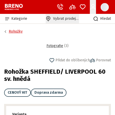
Kategorie
Vybrat prodejnu
Hledat
Rohožky
Fotografie
(
3
)
Přidat do oblíbených
Porovnat
Rohožka SHEFFIELD/ LIVERPOOL 60
sv. hnědá
CENOVÝ HIT
Doprava zdarma
Varianta