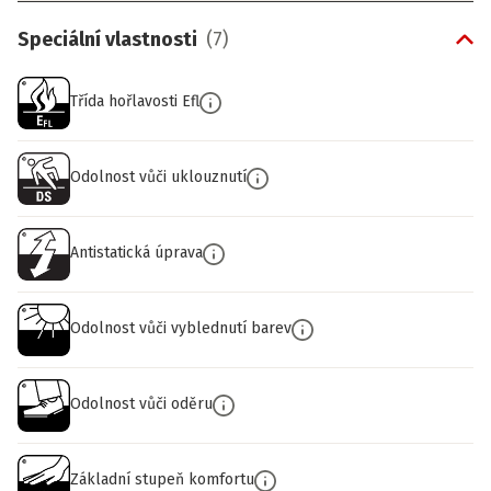
Speciální vlastnosti
(
7
)
Třída hořlavosti Efl
Odolnost vůči uklouznutí
Antistatická úprava
Odolnost vůči vyblednutí barev
Odolnost vůči oděru
Základní stupeň komfortu