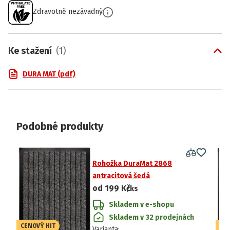
Zdravotně nezávadný
Ke stažení
(
1
)
DURA MAT (pdf)
Podobné produkty
Rohožka DuraMat 2868
antracitová šedá
od
199 Kč
/ks
Skladem v e-shopu
Skladem v 32 prodejnách
CENOVÝ HIT
CE
Varianta
: