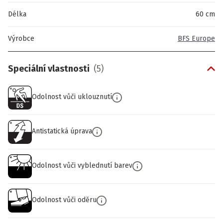
Délka
60 cm
Výrobce
BFS Europe
Speciální vlastnosti
(
5
)
Odolnost vůči uklouznutí
Antistatická úprava
Odolnost vůči vyblednutí barev
Odolnost vůči oděru