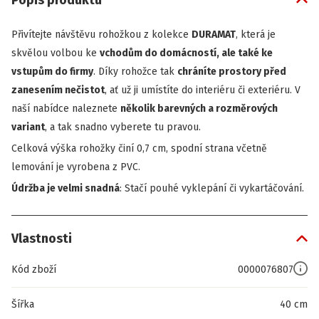
Popis produktu
Přivítejte návštěvu rohožkou z kolekce
DURAMAT
, která je
skvělou volbou ke
vchodům do domácností, ale také ke
vstupům do firmy
. Díky rohožce tak
chráníte prostory před
zanesením nečistot
, ať už ji umístíte do interiéru či exteriéru. V
naší nabídce naleznete
několik barevných a rozměrových
variant
, a tak snadno vyberete tu pravou.
Celková výška
rohožky
činí 0,7 cm, spodní strana včetně
lemování je vyrobena z PVC.
Údržba je velmi snadná
: Stačí pouhé vyklepání či vykartáčování.
Vlastnosti
Kód zboží
0000076807
Šířka
40 cm