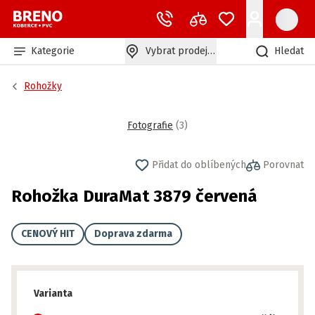
Kategorie
Vybrat prodejnu
Hledat
Rohožky
Fotografie
(
3
)
Přidat do oblíbených
Porovnat
Rohožka DuraMat 3879 červená
CENOVÝ HIT
Doprava zdarma
Varianta