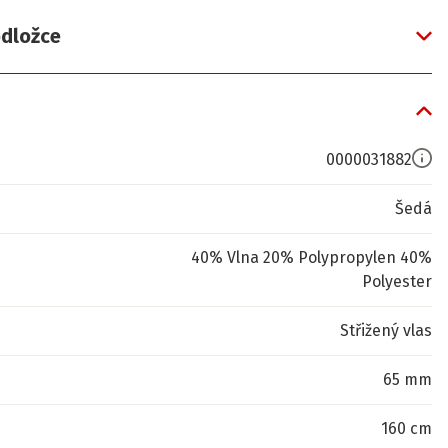
odložce
0000031882
Šedá
40% Vlna 20% Polypropylen 40%
Polyester
Střižený vlas
65 mm
160 cm