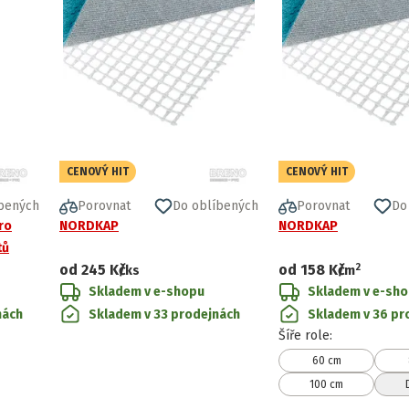
CENOVÝ HIT
CENOVÝ HIT
bených
Porovnat
Do oblíbených
Porovnat
Do
ro
NORDKAP
NORDKAP
tů
2
od
245 Kč
od
158 Kč
/ks
/
m
Skladem v e-shopu
Skladem v e-sh
nách
Skladem v 33 prodejnách
Skladem v 36 pr
Šíře role
:
60 cm
100 cm