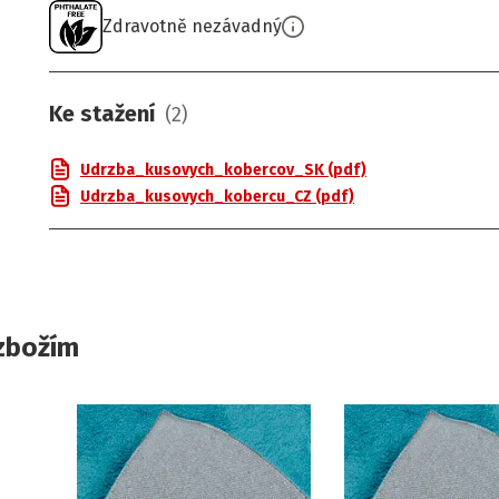
Zdravotně nezávadný
Ke stažení
(
2
)
Udrzba_kusovych_kobercov_SK (pdf)
Udrzba_kusovych_kobercu_CZ (pdf)
zbožím