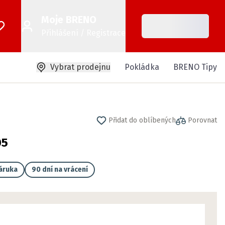
Moje BRENO
Přihlášení / Registrace
Vybrat prodejnu
Pokládka
BRENO Tipy
Přidat do oblíbených
Porovnat
05
záruka
90 dní na vrácení