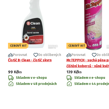
CENOVÝ HIT
CENOVÝ HIT
Porovnat
Do oblíbených
Porovnat
Do oblí
Čistič B-Clean - čistič skvrn
Mr.TEPPICH - suchá pěna p
čištění koberců - vůně kvě
99 Kč
139 Kč
/ks
/ks
Skladem v e-shopu
Skladem v e-shopu
Skladem v 48 prodejnách
Skladem v 44 prodej