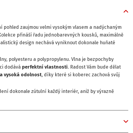
í pohled zaujmou velmi vysokým vlasem a nadýchaným
 Kolekce přináší řadu jednobarevných kousků, maximálně
listický design nechává vyniknout dokonale huňaté
vlny, polyesteru a polypropylenu. Vlna je bezpochyby
rci dodává
perfektní
vlastnosti
. Radost Vám bude dělat
a
vysoká odolnost
, díky které si koberec zachová svůj
í dokonale zútulní každý interiér, aniž by výrazně