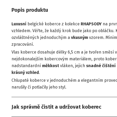
Popis produktu
Luxusní
belgické koberce z kolekce
RHAPSODY
na prvn
vzhledem. Věřte, že každý krok bude jako po obláčku.
ozvláštněných jednoduchým a
vkusným
vzorem. Minima
zpracování.
Vlas koberce dosahuje délky 6,5 cm a je tvořen směsí 
nejdokonalejším kobercovým materiálem, proto kobe
nadstandardní
měkkost
vláken, jejich
snadné čištění
krásný
vzhled
.
Chlupaté koberce v jednoduchém a elegantním proveden
narušily či potlačily jeho styl.
Jak správně čistit a udržovat koberec