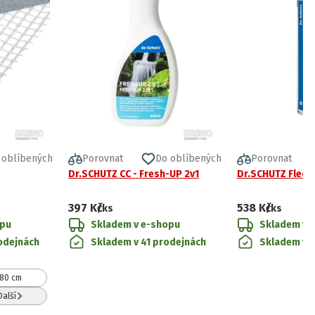
 oblíbených
Porovnat
Do oblíbených
Porovnat
Dr.SCHUTZ CC - Fresh-UP 2v1
Dr.SCHUTZ Fleck
397 Kč
538 Kč
/ks
/ks
opu
Skladem v e-shopu
Skladem v 
odejnách
Skladem v 41 prodejnách
Skladem v 
80 cm
Další