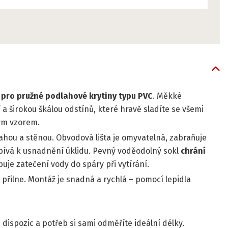
a
pro pružné podlahové krytiny typu PVC
. Měkké
 a širokou škálou odstínů, které hravě sladíte se všemi
ým vzorem.
ahou a stěnou. Obvodová lišta je omyvatelná, zabraňuje
spívá k usnadnění úklidu. Pevný voděodolný sokl
chrání
buje zatečení vody do spáry při vytírání.
 přilne. Montáž je snadná a rychlá – pomocí
lepidla
 dispozic a potřeb si sami odměříte ideální délky.