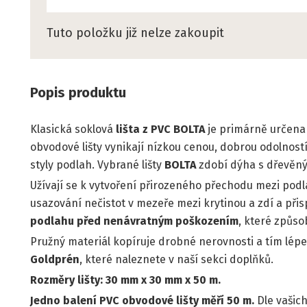
Tuto položku již nelze zakoupit
Popis produktu
Klasická soklová
lišta z PVC BOLTA
je primárně určen
obvodové lišty vynikají nízkou cenou, dobrou odolností
styly podlah. Vybrané lišty
BOLTA
zdobí dýha s dřevěn
Užívají se k vytvoření přirozeného přechodu mezi podl
usazování nečistot v mezeře mezi krytinou a zdí a při
podlahu před nenávratným poškozením
, které způso
Pružný materiál kopíruje drobné nerovnosti a tím lépe
Goldprén
, které naleznete v naší sekci doplňků.
Rozměry lišty: 30 mm x 30 mm x 50 m.
Jedno balení PVC obvodové lišty měří 50 m.
Dle vašich