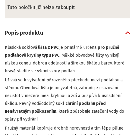
Tuto položku již nelze zakoupit
Popis produktu
Klasická soklová
lišta z PVC
je primárně určena
pro pružné
podlahové krytiny typu PVC
. Měkké obvodové lišty vynikají
nízkou cenou, dobrou odolností a širokou škálou barev, které
hravě sladíte se všemi vzory podlah.
Užívají se k vytvoření přirozeného přechodu mezi podlahou a
stěnou. Obvodová lišta je omyvatelná, zabraňuje usazování
nečistot v mezeře mezi krytinou a zdí a přispívá k usnadnění
úklidu. Pevný voděodolný sokl
chrání podlahu před
nenávratným poškozením
, které způsobuje zatečení vody do
spáry při vytírání.
Pružný materiál kopíruje drobné nerovnosti a tím lépe přilne.