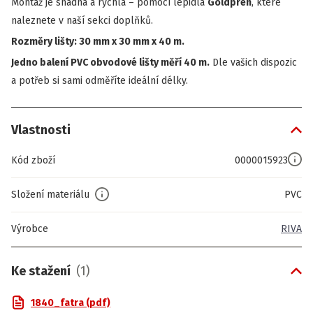
Montáž je snadná a rychlá – pomocí
lepidla
Goldprén
, které
naleznete v naší sekci doplňků.
Rozměry lišty: 30 mm x 30 mm x 40 m.
Jedno balení PVC obvodové lišty měří 40 m.
Dle vašich dispozic
a potřeb si sami odměříte ideální délky.
Vlastnosti
Kód zboží
0000015923
Složení materiálu
PVC
Výrobce
RIVA
Ke stažení
(
1
)
1840_fatra (pdf)