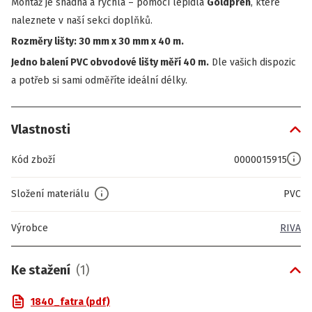
Montáž je snadná a rychlá – pomocí
lepidla
Goldprén
, které
naleznete v naší sekci doplňků.
Rozměry lišty: 30 mm x 30 mm x 40 m.
Jedno balení PVC obvodové lišty měří 40 m.
Dle vašich dispozic
a potřeb si sami odměříte ideální délky.
Vlastnosti
Kód zboží
0000015915
Složení materiálu
PVC
Výrobce
RIVA
Ke stažení
(
1
)
1840_fatra (pdf)