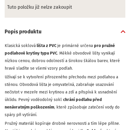
Tuto položku již nelze zakoupit
Popis produktu
Klasická soklová
lišta z PVC
je primárně určena
pro pružné
podlahové krytiny typu PVC
. Měkké obvodové lišty vynikají
nízkou cenou, dobrou odolností a širokou škálou barev, které
hravě sladíte se všemi vzory podlah.
Užívají se k vytvoření přirozeného přechodu mezi podlahou a
stěnou. Obvodová lišta je omyvatelná, zabraňuje usazování
nečistot v mezeře mezi krytinou a zdí a přispívá k usnadnění
úklidu. Pevný voděodolný sokl
chrání podlahu před
nenávratným poškozením
, které způsobuje zatečení vody do
spáry při vytírání.
Pružný materiál kopíruje drobné nerovnosti a tím lépe přilne.