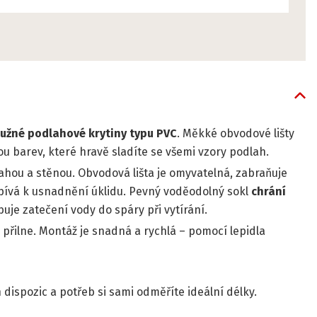
ružné podlahové krytiny typu PVC
. Měkké obvodové lišty
ou barev, které hravě sladíte se všemi vzory podlah.
ahou a stěnou. Obvodová lišta je omyvatelná, zabraňuje
spívá k usnadnění úklidu. Pevný voděodolný sokl
chrání
buje zatečení vody do spáry při vytírání.
 přilne. Montáž je snadná a rychlá – pomocí
lepidla
 dispozic a potřeb si sami odměříte ideální délky.