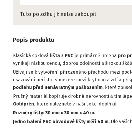
Tuto položku již nelze zakoupit
Popis produktu
Klasická soklová
lišta z PVC
je primárně určena
pro p
vynikají nízkou cenou, dobrou odolností a širokou škál
Užívají se k vytvoření přirozeného přechodu mezi podl
usazování nečistot v mezeře mezi krytinou a zdí a při
podlahu před nenávratným poškozením
, které způso
Pružný materiál kopíruje drobné nerovnosti a tím lépe
Goldprén
, které naleznete v naší sekci doplňků.
Rozměry lišty: 30 mm x 30 mm x 40 m.
Jedno balení PVC obvodové lišty měří 40 m.
Dle vašich