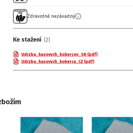
Zdravotně nezávadný
Ke stažení
(
2
)
Udrzba_kusovych_kobercov_SK (pdf)
Udrzba_kusovych_kobercu_CZ (pdf)
zbožím