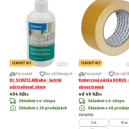
CENOVÝ HIT
CENOVÝ HIT
Porovnat
Do oblíbených
Porovnat
Do oblí
Dr. SCHUTZ Alibaba - šetrný
Kobercová páska KORUS -
odstraňovač skvrn
oboustranná
404 Kč
od
49 Kč
/ks
/ks
Skladem v e-shopu
Skladem v e-shopu
Skladem v 39 prodejnách
Skladem v 48 prodej
Varianta
:
5 m
10 m