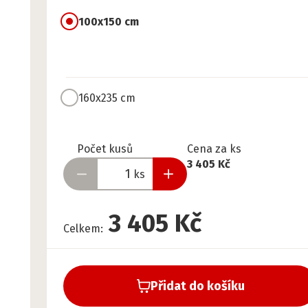
100x150 cm
160x235 cm
Připraveno
Počet kusů
Cena za ks
3 405 Kč
ks
3 405 Kč
Celkem
:
Přidat do košíku