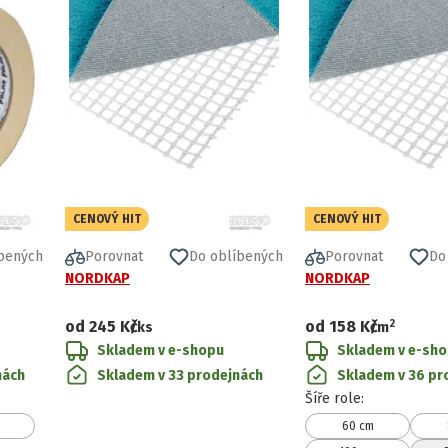
CENOVÝ HIT
CENOVÝ HIT
bených
Porovnat
Do oblíbených
Porovnat
Do
NORDKAP
NORDKAP
2
od
245 Kč
od
158 Kč
/ks
/
m
Skladem v e-shopu
Skladem v e-sh
nách
Skladem v 33 prodejnách
Skladem v 36 pr
Šíře role
:
60 cm