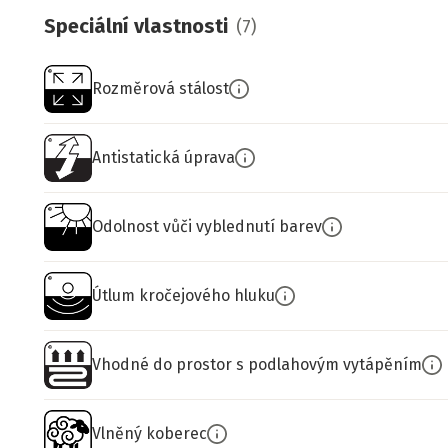
Speciální vlastnosti
(
7
)
Rozměrová stálost
Antistatická úprava
Odolnost vůči vyblednutí barev
Útlum kročejového hluku
Vhodné do prostor s podlahovým vytápěním
Vlněný koberec