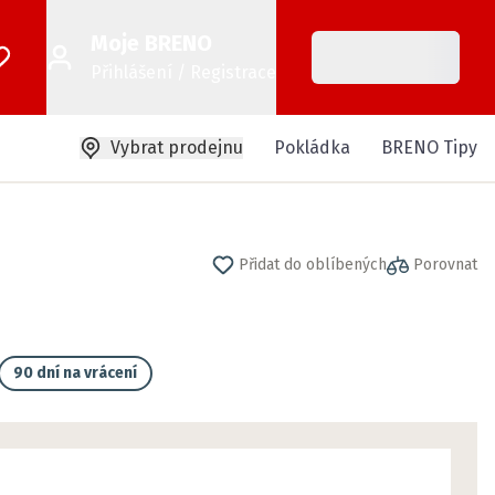
Moje BRENO
Přihlášení / Registrace
Vybrat prodejnu
Pokládka
BRENO Tipy
Přidat do oblíbených
Porovnat
90 dní na vrácení