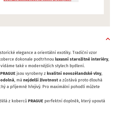
orické elegance a orientální exotiky. Tradiční vzor
é koberce dokonale podtrhnou
luxusní
starožitné
interiéry
,
ě vídáme také v modernějších stylech bydlení.
e
PRAGUE
jsou vyrobeny z
kvalitní novozélandské
vlny
,
e
odolná
, má
nejdelší životnost
a zůstává proto dlouhá
tichý a příjemně hřejivý. Pro maximální pohodlí můžete
dělá z koberců
PRAGUE
perfektní doplněk, který upoutá