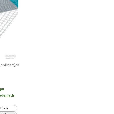
 oblíbených
opu
odejnách
80 cm