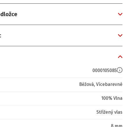
odložce
c
0000105085
Béžová, Vícebarevné
100% Vlna
Střižený vlas
8 mm