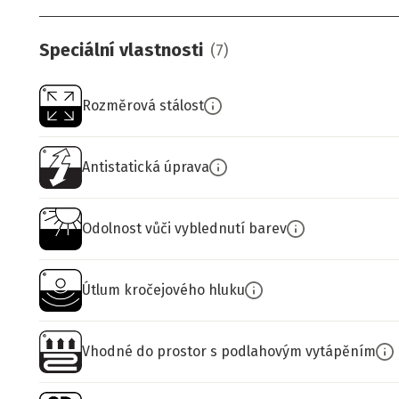
Speciální vlastnosti
(
7
)
Rozměrová stálost
Antistatická úprava
Odolnost vůči vyblednutí barev
Útlum kročejového hluku
Vhodné do prostor s podlahovým vytápěním