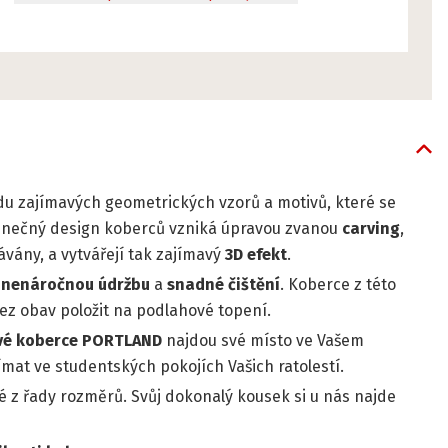
du zajímavých geometrických vzorů a motivů, které se
edinečný design koberců vzniká úpravou zvanou
carving
,
ávány, a vytvářejí tak zajímavý
3D efekt
.
e
nenáročnou údržbu
a
snadné čištění
. Koberce z této
bez obav položit na podlahové topení.
vé koberce
PORTLAND
najdou své místo ve Vašem
jímat ve studentských pokojích Vašich ratolestí.
é z řady rozměrů. Svůj dokonalý kousek si u nás najde