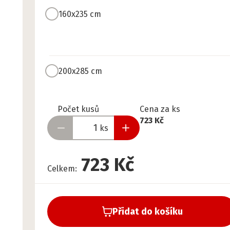
160x235 cm
200x285 cm
Připraveno
Počet kusů
Cena za ks
723 Kč
ks
723 Kč
Celkem
:
Přidat do košíku