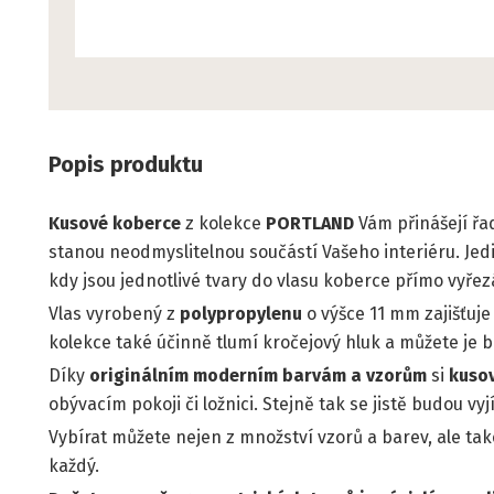
Popis produktu
Kusové koberce
z kolekce
PORTLAND
Vám přinášejí řa
stanou neodmyslitelnou součástí Vašeho interiéru. J
kdy jsou jednotlivé tvary do vlasu koberce přímo vyřez
Vlas vyrobený z
polypropylenu
o výšce 11 mm zajišťuj
kolekce také účinně tlumí kročejový hluk a můžete je 
Díky
originálním moderním barvám a vzorům
si
kuso
obývacím pokoji či ložnici. Stejně tak se jistě budou vy
Vybírat můžete nejen z množství vzorů a barev, ale tak
každý.