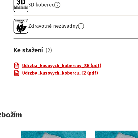
3D koberec
Zdravotně nezávadný
Ke stažení
(
2
)
Udrzba_kusovych_kobercov_SK (pdf)
Udrzba_kusovych_kobercu_CZ (pdf)
zbožím