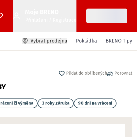
Moje BRENO
Přihlášení / Registrace
Vybrat prodejnu
Pokládka
BRENO Tipy
Přidat do oblíbených
Porovnat
3Y
rácení či výměna
3 roky záruka
90 dní na vrácení