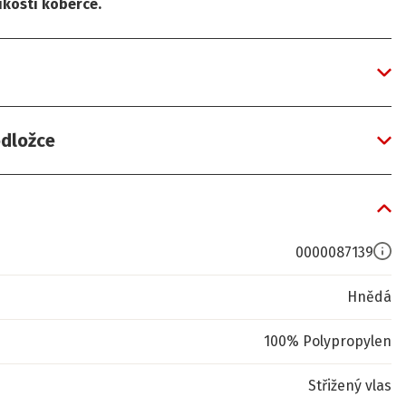
ikosti koberce.
odložce
0000087139
Hnědá
100% Polypropylen
Střižený vlas