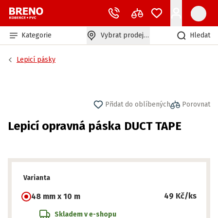
Kategorie
Vybrat prodejnu
Hledat
Lepicí pásky
Přidat do oblíbených
Porovnat
Lepicí opravná páska DUCT TAPE
Varianta
49 Kč
/ks
48 mm x 10 m
Skladem v e-shopu