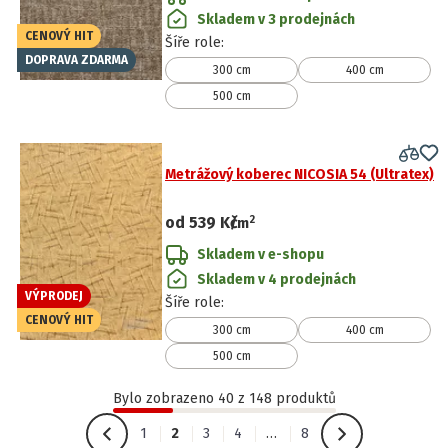
Skladem v 3 prodejnách
CENOVÝ HIT
Šíře role
:
DOPRAVA ZDARMA
300 cm
400 cm
500 cm
Metrážový koberec NICOSIA 54 (Ultratex)
2
od
539 Kč
/
m
Skladem v e-shopu
Skladem v 4 prodejnách
VÝPRODEJ
Šíře role
:
CENOVÝ HIT
300 cm
400 cm
500 cm
Bylo zobrazeno 40 z 148 produktů
1
2
3
4
…
8