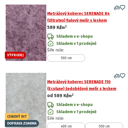
Metrážový koberec SERENADE 84
(Ultratex) fialový melír s leskem
2
589 Kč
/
m
Skladem v e-shopu
Skladem v 1 prodejně
Šíře role
:
VÝPRODEJ
500 cm
Metrážový koberec SERENADE 110
(Ecoluxe) šedobéžový melír s leskem
2
od
589 Kč
/
m
Skladem v e-shopu
Skladem v 1 prodejně
CENOVÝ HIT
Šíře role
:
DOPRAVA ZDARMA
400 cm
500 cm