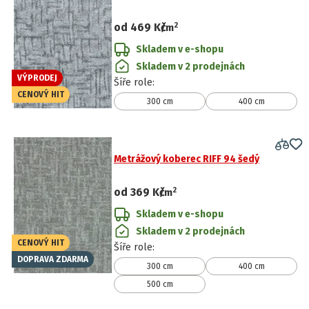
2
od
469 Kč
/
m
Skladem v e-shopu
Skladem v 2 prodejnách
VÝPRODEJ
Šíře role
:
CENOVÝ HIT
300 cm
400 cm
Metrážový koberec RIFF 94 šedý
2
od
369 Kč
/
m
Skladem v e-shopu
Skladem v 2 prodejnách
CENOVÝ HIT
Šíře role
:
DOPRAVA ZDARMA
300 cm
400 cm
500 cm