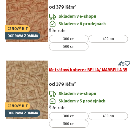
2
od
379 Kč
/
m
Skladem v e-shopu
Skladem v 6 prodejnách
CENOVÝ HIT
Šíře role
:
DOPRAVA ZDARMA
300 cm
400 cm
500 cm
Metrážový koberec BELLA/ MARBELLA 35
2
od
379 Kč
/
m
Skladem v e-shopu
Skladem v 5 prodejnách
CENOVÝ HIT
Šíře role
:
DOPRAVA ZDARMA
300 cm
400 cm
500 cm