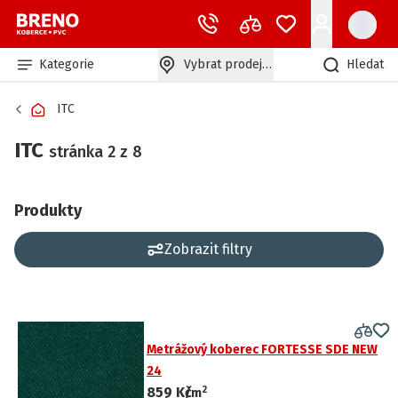
Kategorie
Vybrat prodejnu
Hledat
ITC
ITC
stránka 2 z 8
Produkty
Zobrazit filtry
Metrážový koberec FORTESSE SDE NEW
24
2
859 Kč
/
m