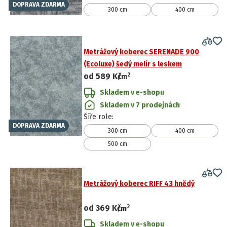
DOPRAVA ZDARMA
300 cm
400 cm
Metrážový koberec SERENADE 900
(Ecoluxe) šedý melír s leskem
2
od
589 Kč
/
m
Skladem v e-shopu
Skladem v 7 prodejnách
Šíře role
:
DOPRAVA ZDARMA
300 cm
400 cm
500 cm
Metrážový koberec RIFF 43 hnědý
2
od
369 Kč
/
m
Skladem v e-shopu