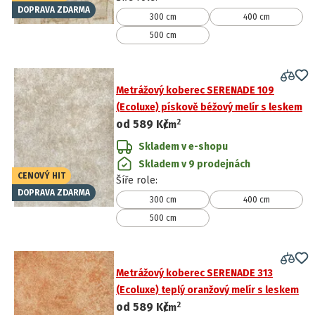
DOPRAVA ZDARMA
300 cm
400 cm
500 cm
Metrážový koberec SERENADE 109
(Ecoluxe) pískově béžový melír s leskem
2
od
589 Kč
/
m
Skladem v e-shopu
Skladem v 9 prodejnách
CENOVÝ HIT
Šíře role
:
DOPRAVA ZDARMA
300 cm
400 cm
500 cm
Metrážový koberec SERENADE 313
(Ecoluxe) teplý oranžový melír s leskem
2
od
589 Kč
/
m