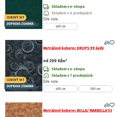
Skladem v e-shopu
Skladem v 0 prodejnách
CENOVÝ HIT
Šíře role
:
DOPRAVA ZDARMA
400 cm
Metrážový koberec DROPS 99 šedý
2
od
299 Kč
/
m
Skladem v e-shopu
Skladem v 7 prodejnách
CENOVÝ HIT
Šíře role
:
DOPRAVA ZDARMA
400 cm
500 cm
Metrážový koberec BELLA/ MARBELLA 53