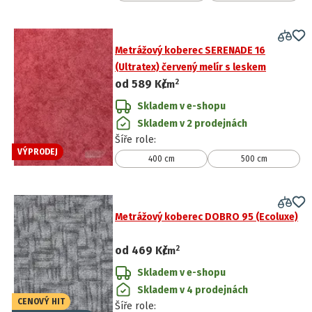
Metrážový koberec SERENADE 16
(Ultratex) červený melír s leskem
2
od
589 Kč
/
m
Skladem v e-shopu
Skladem v 2 prodejnách
Šíře role
:
VÝPRODEJ
400 cm
500 cm
Metrážový koberec DOBRO 95 (Ecoluxe)
2
od
469 Kč
/
m
Skladem v e-shopu
Skladem v 4 prodejnách
CENOVÝ HIT
Šíře role
: