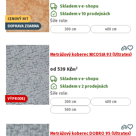
Skladem v e-shopu
Skladem v 10 prodejnách
CENOVÝ HIT
Šíře role
:
DOPRAVA ZDARMA
300 cm
400 cm
Metrážový koberec NICOSIA 93 (Ultratex)
2
od
539 Kč
/
m
Skladem v e-shopu
Skladem v 2 prodejnách
Šíře role
:
VÝPRODEJ
300 cm
400 cm
500 cm
Metrážový koberec DOBRO 95 (Ultratex)