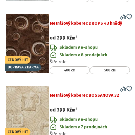
Metrážový koberec DROPS 43 hnědý
2
od
299 Kč
/
m
Skladem v e-shopu
Skladem v 8 prodejnách
CENOVÝ HIT
Šíře role
:
DOPRAVA ZDARMA
400 cm
500 cm
Metrážový koberec BOSSANOVA 32
2
od
399 Kč
/
m
Skladem v e-shopu
Skladem v 7 prodejnách
CENOVÝ HIT
Šíře role
: