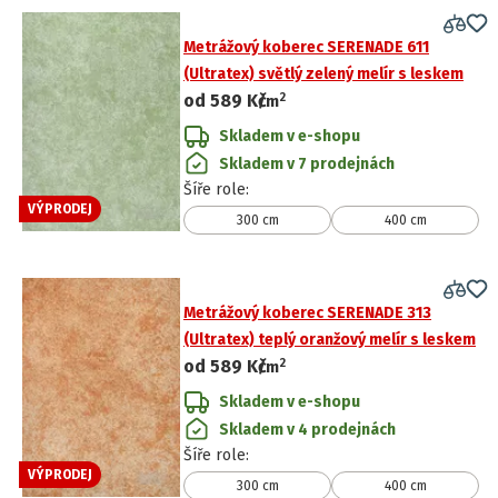
Metrážový koberec SERENADE 611
(Ultratex) světlý zelený melír s leskem
2
od
589 Kč
/
m
Skladem v e-shopu
Skladem v 7 prodejnách
Šíře role
:
VÝPRODEJ
300 cm
400 cm
Metrážový koberec SERENADE 313
(Ultratex) teplý oranžový melír s leskem
2
od
589 Kč
/
m
Skladem v e-shopu
Skladem v 4 prodejnách
Šíře role
:
VÝPRODEJ
300 cm
400 cm