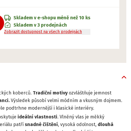
Skladem v e-shopu
méně než 10 ks
Skladem v 3 prodejnách
Zobrazit dostupnost na všech prodejnách
ických koberců.
Tradiční motivy
ozvláštňuje jemnost
anci.
Výsledek působí velmi módním a vkusným dojmem.
le podtrhne modernější i klasické interiéry.
poskytuje
ideální vlastnosti
. Vlněný vlas je měkký
eriálu patří
snadné čištění
, vysoká odolnost,
dlouhá