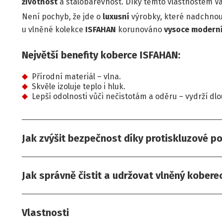
životnost
a stálobarevnost. Díky těmto vlastnostem Vá
Není pochyb, že jde o
luxusní
výrobky, které nadchnou 
u vlněné kolekce
ISFAHAN
korunováno
vysoce modern
Největší benefity koberce ISFAHAN:
Přírodní materiál – vlna.
Skvěle izoluje teplo i hluk.
Lepší odolnosti vůči nečistotám a oděru – vydrží dlo
Jak zvýšit bezpečnost díky protiskluzové p
Jak správně čistit a udržovat vlněný kobere
Vlastnosti