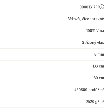
0000131791
Béžová, Vícebarevné
100% Vlna
Střižený vlas
8 mm
133 cm
180 cm
460800 bodů/m²
2520 g/m²