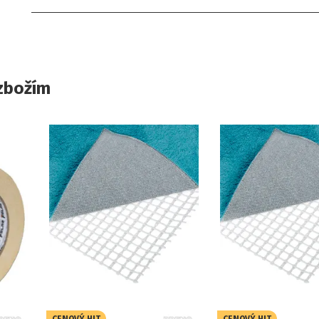
zbožím