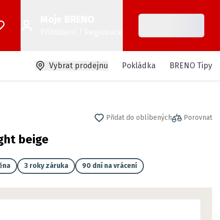
Moje BRENO
Přihlášení / Registrace
Vybrat prodejnu
Pokládka
BRENO Tipy
Přidat do oblíbených
Porovnat
ght beige
ěna
3 roky záruka
90 dní na vrácení