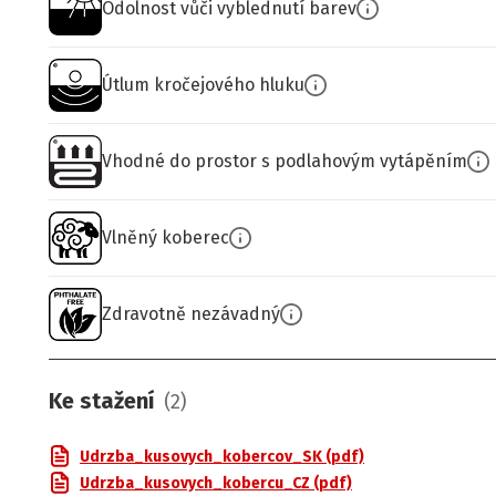
Odolnost vůči vyblednutí barev
Útlum kročejového hluku
Vhodné do prostor s podlahovým vytápěním
Vlněný koberec
Zdravotně nezávadný
Ke stažení
(
2
)
Udrzba_kusovych_kobercov_SK (pdf)
Udrzba_kusovych_kobercu_CZ (pdf)