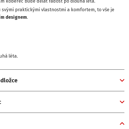
m koberec bude dělat radost po dlouhá léta.
svými praktickými vlastnostmi a komfortem, to vše je
ím designem
.
uhá léta.
odložce
c