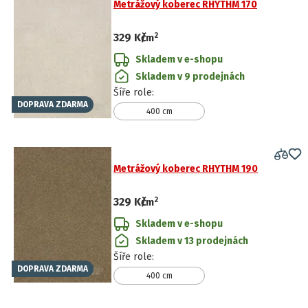
Metrážový koberec RHYTHM 170
2
329 Kč
/
m
Skladem v e-shopu
Skladem v 9 prodejnách
Šíře role
:
DOPRAVA ZDARMA
400 cm
Metrážový koberec RHYTHM 190
2
329 Kč
/
m
Skladem v e-shopu
Skladem v 13 prodejnách
Šíře role
:
DOPRAVA ZDARMA
400 cm