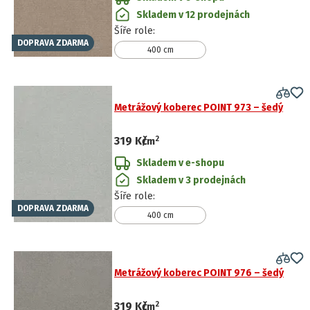
Skladem v 12 prodejnách
Šíře role
:
DOPRAVA ZDARMA
400 cm
Metrážový koberec POINT 973 – šedý
2
319 Kč
/
m
Skladem v e-shopu
Skladem v 3 prodejnách
Šíře role
:
DOPRAVA ZDARMA
400 cm
Metrážový koberec POINT 976 – šedý
2
319 Kč
/
m