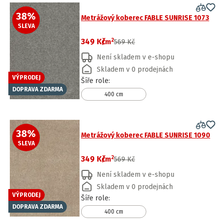
38
%
Metrážový koberec FABLE SUNRISE 1073
SLEVA
2
349 Kč
/
m
569 Kč
Není skladem v e-shopu
Skladem v 0 prodejnách
VÝPRODEJ
Šíře role
:
DOPRAVA ZDARMA
400 cm
38
%
Metrážový koberec FABLE SUNRISE 1090
SLEVA
2
349 Kč
/
m
569 Kč
Není skladem v e-shopu
Skladem v 0 prodejnách
VÝPRODEJ
Šíře role
:
DOPRAVA ZDARMA
400 cm