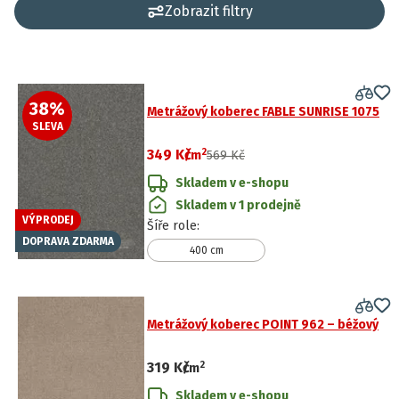
Zobrazit filtry
38
%
Metrážový koberec FABLE SUNRISE 1075
SLEVA
2
349 Kč
/
m
569 Kč
Skladem v e-shopu
Skladem v 1 prodejně
VÝPRODEJ
Šíře role
:
DOPRAVA ZDARMA
400 cm
Metrážový koberec POINT 962 – béžový
2
319 Kč
/
m
Skladem v e-shopu