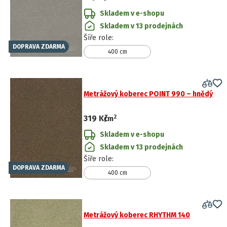
Skladem v e-shopu
Skladem v 13 prodejnách
Šíře role
:
DOPRAVA ZDARMA
400 cm
Metrážový koberec POINT 990 – hnědý
2
319 Kč
/
m
Skladem v e-shopu
Skladem v 13 prodejnách
Šíře role
:
DOPRAVA ZDARMA
400 cm
Metrážový koberec RHYTHM 140