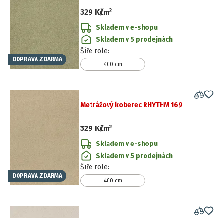
2
329 Kč
/
m
Skladem v e-shopu
Skladem v 5 prodejnách
Šíře role
:
DOPRAVA ZDARMA
400 cm
Metrážový koberec RHYTHM 169
2
329 Kč
/
m
Skladem v e-shopu
Skladem v 5 prodejnách
Šíře role
:
DOPRAVA ZDARMA
400 cm