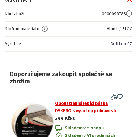
Vlastnosti
Kód zboží
0000096788
Složení materiálu
Hliník / ELOX
Výrobce
Döllken CZ
Doporučujeme zakoupit společně se
zbožím
Oboustranná lepicí páska
DYKENO s vysokou přilnavostí
299 Kč
/ks
Skladem v e-shopu
Skladem v 41 prodejnách