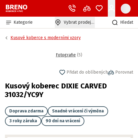
Kategorie
Vybrat prodejnu
Hledat
Kusové koberce s moderními vzory
Fotografie
(
5
)
Přidat do oblíbených
Porovnat
Kusový koberec DIXIE CARVED
31032/YC9Y
Doprava zdarma
Snadné vrácení či výměna
3 roky záruka
90 dní na vrácení