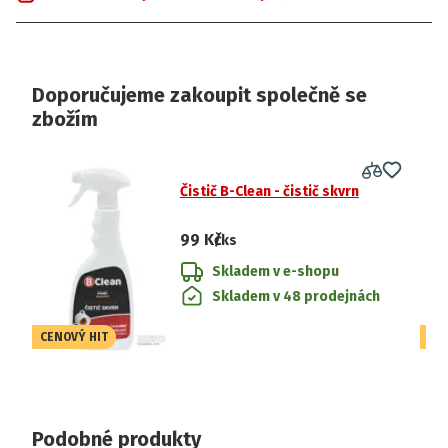
Doporučujeme zakoupit společně se
zbožím
Čistič B-Clean - čistič skvrn
99 Kč
/ks
Skladem v e-shopu
Skladem v 48 prodejnách
CENOVÝ HIT
CE
Podobné produkty