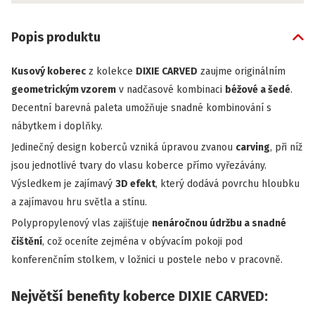
Popis produktu
Kusový koberec
z kolekce
DIXIE CARVED
zaujme originálním
geometrickým vzorem
v nadčasové kombinaci
béžové a šedé
.
Decentní barevná paleta umožňuje snadné kombinování s
nábytkem i doplňky.
Jedinečný design koberců vzniká úpravou zvanou
carving
, při níž
jsou jednotlivé tvary do vlasu koberce přímo vyřezávány.
Výsledkem je zajímavý
3D efekt
, který dodává povrchu hloubku
a zajímavou hru světla a stínu.
Polypropylenový vlas zajišťuje
nenáročnou údržbu a snadné
čištění
, což oceníte zejména v obývacím pokoji pod
konferenčním stolkem, v ložnici u postele nebo v pracovně.
Největší benefity koberce DIXIE CARVED: