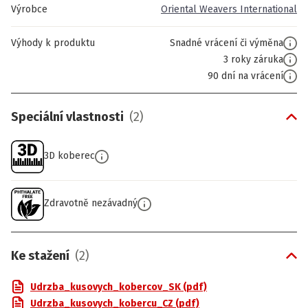
Výrobce
Oriental Weavers International
Výhody k produktu
Snadné vrácení či výměna
3 roky záruka
90 dní na vrácení
Speciální vlastnosti
(
2
)
3D koberec
Zdravotně nezávadný
Ke stažení
(
2
)
Udrzba_kusovych_kobercov_SK (pdf)
Udrzba_kusovych_kobercu_CZ (pdf)