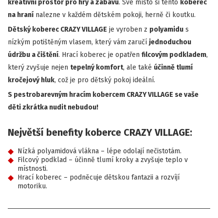
kreativní prostor pro hry a zábavu
. Své místo si tento
koberec
na hraní
nalezne v každém dětském pokoji, herně či koutku.
Dětský koberec CRAZY VILLAGE
je vyroben z
polyamidu
s
nízkým potištěným vlasem, který vám zaručí
jednoduchou
údržbu a čištění
. Hrací koberec je opatřen
filcovým podkladem
,
který zvyšuje nejen
tepelný komfort
, ale také
účinně tlumí
kročejový hluk
, což je pro dětský pokoj ideální.
S pestrobarevným hracím kobercem CRAZY VILLAGE se vaše
děti zkrátka nudit nebudou!
Největší benefity koberce CRAZY VILLAGE:
Nízká polyamidová vlákna – lépe odolají nečistotám.
Filcový podklad – účinně tlumí kroky a zvyšuje teplo v
místnosti.
Hrací koberec – podněcuje dětskou fantazii a rozvíjí
motoriku.