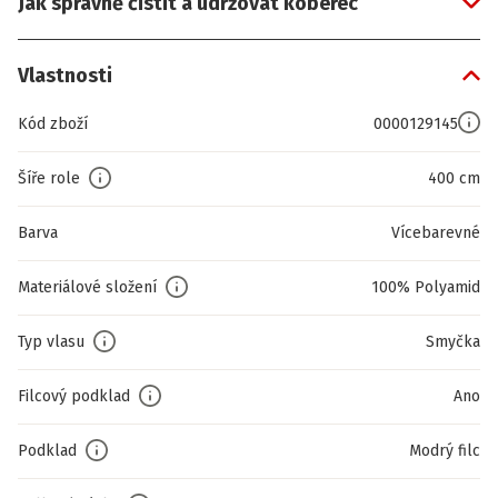
Jak správně čistit a udržovat koberec
Vlastnosti
Kód zboží
0000129145
Šíře role
400 cm
Barva
Vícebarevné
Materiálové složení
100% Polyamid
Typ vlasu
Smyčka
Filcový podklad
Ano
Podklad
Modrý filc