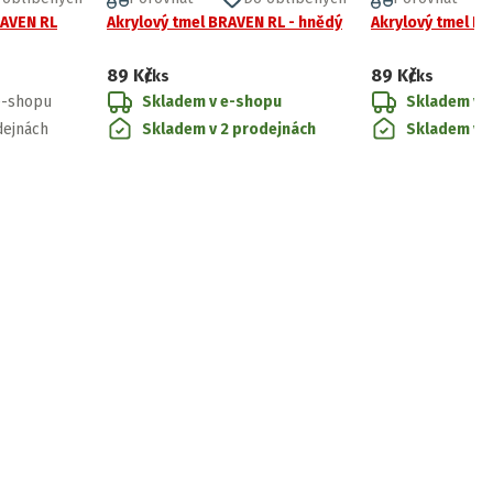
RAVEN RL
Akrylový tmel BRAVEN RL - hnědý
Akrylový tmel BR
89 Kč
89 Kč
/ks
/ks
e-shopu
Skladem v e-shopu
Skladem v 
dejnách
Skladem v 2 prodejnách
Skladem v 2