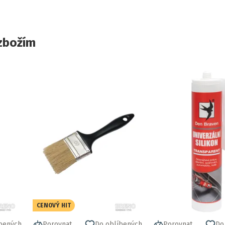
zbožím
CENOVÝ HIT
bených
Porovnat
Do oblíbených
Porovnat
Do