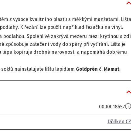
těm z vysoce kvalitního plastu s měkkými manžetami. Lišta
odlahy. K řezání lze použít například řezačku na vinyl.
a podlahou. Spolehlivě zakrývá mezeru mezi krytinou a zdí
eré způsobuje zatečení vody do spáry při vytírání. Lišta je
rá lépe kopíruje drobné nerovnosti a napomáhá dobrému
soklů nainstalujete lištu lepidlem
Goldprén
či
Mamut
.
0000018657
Döllken CZ