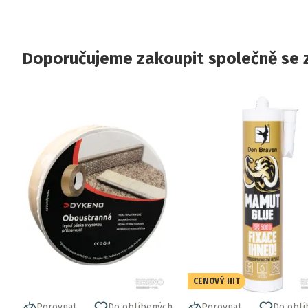
Doporučujeme zakoupit společně se 
CENOVÝ HIT
Porovnat
Do oblíbených
Porovnat
Do oblí