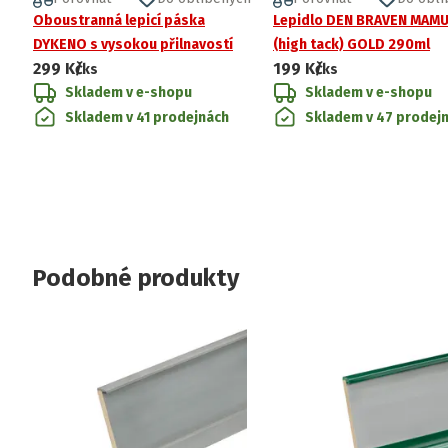
Oboustranná lepicí páska
Lepidlo DEN BRAVEN MAM
DYKENO s vysokou přilnavostí
(high tack) GOLD 290ml
299 Kč
199 Kč
/ks
/ks
Skladem v e-shopu
Skladem v e-shopu
Skladem v 41 prodejnách
Skladem v 47 prodej
Podobné produkty