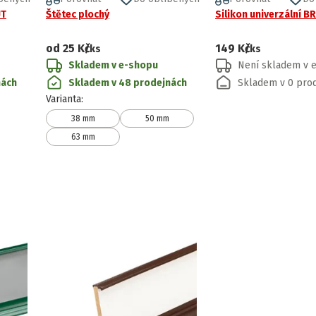
UT
Štětec plochý
Silikon univerzální B
od
25 Kč
149 Kč
/ks
/ks
Skladem v e-shopu
Není skladem v 
nách
Skladem v 48 prodejnách
Skladem v 0 pro
Varianta
:
38 mm
50 mm
63 mm