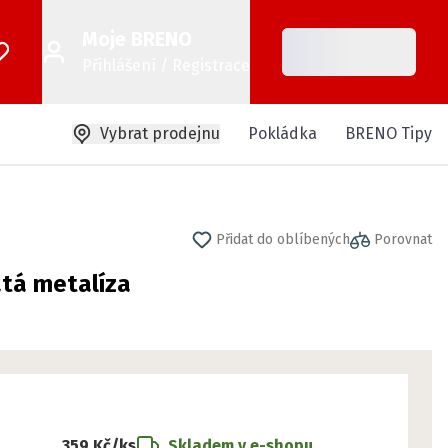
Moje BRENO
Přihlášení / Registrace
Vybrat prodejnu
Pokládka
BRENO Tipy
Přidat do oblíbených
Porovnat
atá metalíza
359 Kč
/ks
Skladem v e-shopu