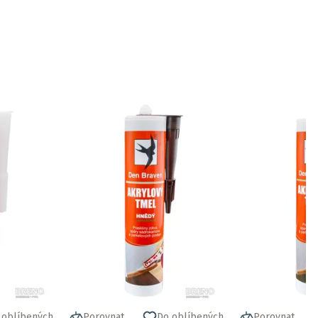
 oblíbených
Porovnat
Do oblíbených
Porovnat