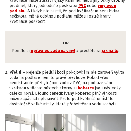
květináče může zůstat nějaký kamínek nebo jiný ostrý drobný
předmět, který jednoduše poškrábe
PVC
nebo
vinylovou
podlahu
. A i když jste si jistí, že pod květináčem není žádná
nečistota, méně odolnou podlahu můžou i ostré hrany
květináče poškodit.
TIP
Pořiďte si
opravnou sadu na vinyl
a přečtěte si,
jak na to
.
Přelití
– Nejenže přelití škodí pokojovkám, ale zároveň vylitá
voda na podlaze není to pravé ořechové. Pokud včas
neodstraníte přebytečnou vodu z PVC, na podlaze vám
vzniknou v těchto místech skvrny. U
koberce
jsou následky
daleko horší. Dlouho zanedbávaný koberec plný vlhkosti
může zapáchat i plesnivět. Proto pod květináč umístěte
dostatečně velké misky, které přebytečnou vodu zachytí.