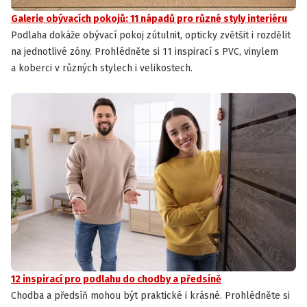
Galerie obývacích pokojů: 11 nápadů pro různé styly interiéru
Podlaha dokáže obývací pokoj zútulnit, opticky zvětšit i rozdělit
na jednotlivé zóny. Prohlédněte si 11 inspirací s PVC, vinylem
a koberci v různých stylech i velikostech.
12 inspirací pro podlahu do chodby a předsíně
Chodba a předsíň mohou být praktické i krásné. Prohlédněte si