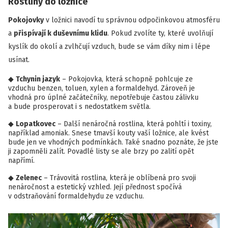
Rostliny do ložnice
Pokojovky
v ložnici navodí tu správnou odpočinkovou atmosféru
a
přispívají k duševnímu klidu
. Pokud zvolíte ty, které uvolňují
kyslík do okolí a zvlhčují vzduch, bude se vám díky nim i lépe
usínat.
Tchynin jazyk
– Pokojovka, která schopně pohlcuje ze
vzduchu benzen, toluen, xylen a formaldehyd. Zároveň je
vhodná pro úplné začátečníky, nepotřebuje častou zálivku
a bude prosperovat i s nedostatkem světla.
Lopatkovec
– Další nenáročná rostlina, která pohltí i toxiny,
například amoniak. Snese tmavší kouty vaší ložnice, ale kvést
bude jen ve vhodných podmínkách. Také snadno poznáte, že jste
ji zapomněli zalít. Povadlé listy se ale brzy po zalití opět
napřímí.
Zelenec
– Trávovitá rostlina, která je oblíbená pro svoji
nenáročnost a estetický vzhled. Její přednost spočívá
v odstraňování formaldehydu ze vzduchu.