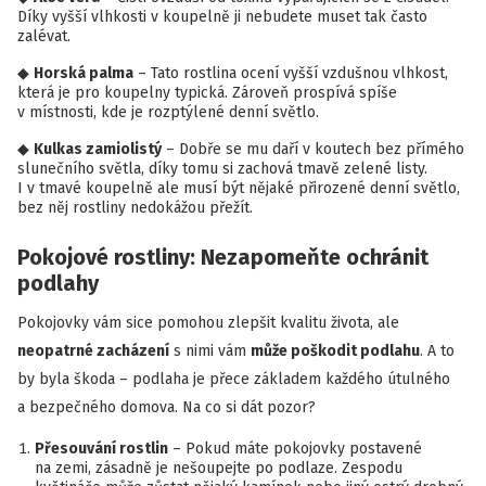
Díky vyšší vlhkosti v koupelně ji nebudete muset tak často
zalévat.
Horská palma
– Tato rostlina ocení vyšší vzdušnou vlhkost,
která je pro koupelny typická. Zároveň prospívá spíše
v místnosti, kde je rozptýlené denní světlo.
Kulkas zamiolistý
– Dobře se mu daří v koutech bez přímého
slunečního světla, díky tomu si zachová tmavě zelené listy.
I v tmavé koupelně ale musí být nějaké přirozené denní světlo,
bez něj rostliny nedokážou přežít.
Pokojové rostliny: Nezapomeňte ochránit
podlahy
Pokojovky vám sice pomohou zlepšit kvalitu života, ale
neopatrné zacházení
s nimi vám
může poškodit podlahu
. A to
by byla škoda – podlaha je přece základem každého útulného
a bezpečného domova. Na co si dát pozor?
Přesouvání rostlin
– Pokud máte pokojovky postavené
na zemi, zásadně je nešoupejte po podlaze. Zespodu