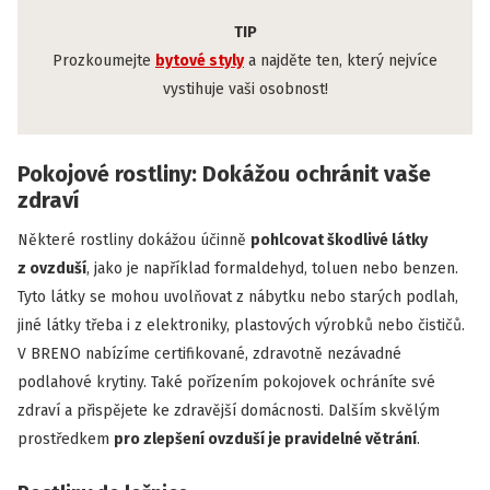
TIP
Prozkoumejte
bytové styly
a najděte ten, který nejvíce
vystihuje vaši osobnost!
Pokojové rostliny: Dokážou ochránit vaše
zdraví
Některé rostliny dokážou účinně
pohlcovat škodlivé látky
z ovzduší
, jako je například formaldehyd, toluen nebo benzen.
Tyto látky se mohou uvolňovat z nábytku nebo starých podlah,
jiné látky třeba i z elektroniky, plastových výrobků nebo čističů.
V BRENO nabízíme certifikované, zdravotně nezávadné
podlahové krytiny. Také pořízením pokojovek ochráníte své
zdraví a přispějete ke zdravější domácnosti. Dalším skvělým
prostředkem
pro zlepšení ovzduší je pravidelné větrání
.