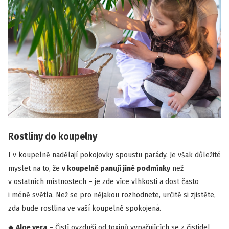
Rostliny do koupelny
I v koupelně nadělají pokojovky spoustu parády. Je však důležité
myslet na to, že
v koupelně
panují jiné podmínky
než
v ostatních místnostech – je zde více vlhkosti a dost často
i méně světla. Než se pro nějakou rozhodnete, určitě si zjistěte,
zda bude rostlina ve vaší koupelně spokojená.
Aloe vera
– Čistí ovzduší od toxinů vypařujících se z čistidel.