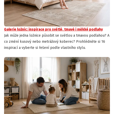
Galerie ložnic: inspirace pro světlé, tmavé i měkké podlahy
Jak může jedna ložnice působit se světlou a tmavou podlahou? A
co změní kusový nebo metrážový koberec? Prohlédněte si 16
inspirací a vyberte si řešení podle vlastního stylu.