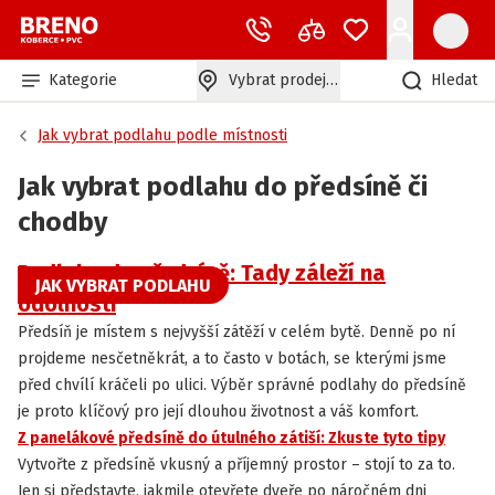
Kategorie
Vybrat prodejnu
Hledat
Jak vybrat podlahu podle místnosti
Jak vybrat podlahu do předsíně či
chodby
Podlaha do předsíně: Tady záleží na
JAK VYBRAT PODLAHU
odolnosti
Předsíň je místem s nejvyšší zátěží v celém bytě. Denně po ní
projdeme nesčetněkrát, a to často v botách, se kterými jsme
před chvílí kráčeli po ulici. Výběr správné podlahy do předsíně
je proto klíčový pro její dlouhou životnost a váš komfort.
Z panelákové předsíně do útulného zátiší: Zkuste tyto tipy
INSPIRACE
Vytvořte z předsíně vkusný a příjemný prostor – stojí to za to.
Jen si představte, jakmile otevřete dveře po náročném dni