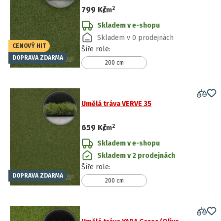
2
799 Kč
/
m
Skladem v e-shopu
Skladem v 0 prodejnách
CENOVÝ HIT
Šíře role
:
DOPRAVA ZDARMA
200 cm
Umělá tráva VERVE 35
2
659 Kč
/
m
Skladem v e-shopu
Skladem v 2 prodejnách
Šíře role
:
DOPRAVA ZDARMA
200 cm