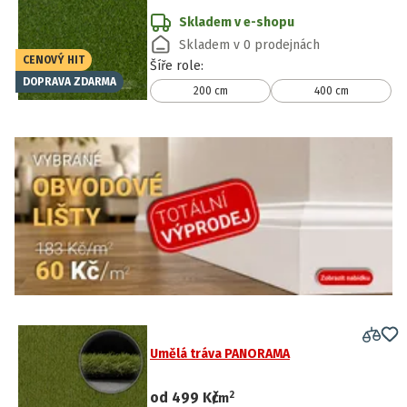
Skladem v e-shopu
Skladem v 0 prodejnách
CENOVÝ HIT
Šíře role
:
DOPRAVA ZDARMA
200 cm
400 cm
Umělá tráva PANORAMA
2
od
499 Kč
/
m