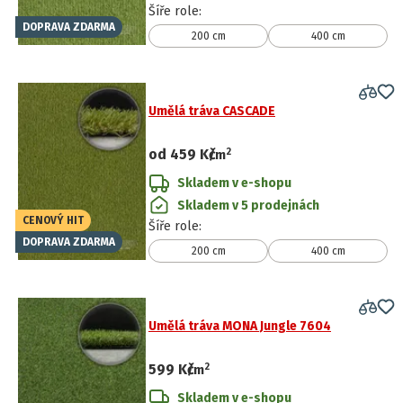
Šíře role
:
DOPRAVA ZDARMA
200 cm
400 cm
Umělá tráva CASCADE
2
od
459 Kč
/
m
Skladem v e-shopu
Skladem v 5 prodejnách
CENOVÝ HIT
Šíře role
:
DOPRAVA ZDARMA
200 cm
400 cm
Umělá tráva MONA Jungle 7604
2
599 Kč
/
m
Skladem v e-shopu