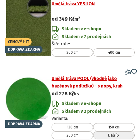
Umělá tráva YPSILON
2
od
349 Kč
/
m
Skladem v e-shopu
Skladem v 7 prodejnách
CENOVÝ HIT
Šíře role
:
DOPRAVA ZDARMA
200 cm
400 cm
Umělá tráva POOL (vhodné jako
bazénová podložka) - s nopy, kruh
od
278 Kč
/ks
Skladem v e-shopu
Skladem v 2 prodejnách
Varianta
:
DOPRAVA ZDARMA
130 cm
150 cm
200 cm
Další