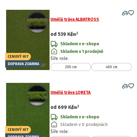
Umělá tráva ALBATROSS
2
od
539 Kč
/
m
Skladem v e-shopu
Skladem v 1 prodejně
CENOVÝ HIT
Šíře role
:
DOPRAVA ZDARMA
200 cm
400 cm
Umělá tráva LORETA
2
od
699 Kč
/
m
Skladem v e-shopu
Skladem v 0 prodejnách
CENOVÝ HIT
Šíře role
: