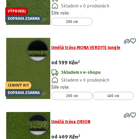
Skladem v 0 prodejnách
VÝPRODEJ
Šíře role
:
DOPRAVA ZDARMA
200 cm
Umělá tráva MONA VERDITE Jungle
2
od
599 Kč
/
m
Skladem v e-shopu
Skladem v 0 prodejnách
CENOVÝ HIT
Šíře role
:
DOPRAVA ZDARMA
200 cm
400 cm
Umělá tráva ORION
2
od
469 Kč
/
m