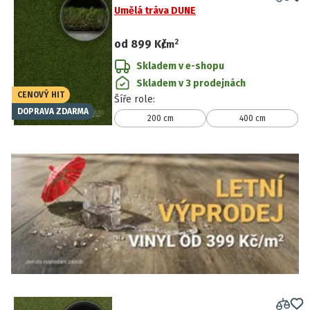
Umělá tráva DUNE
2
od
899 Kč
/
m
Skladem v e-shopu
Skladem v 3 prodejnách
CENOVÝ HIT
Šíře role
:
DOPRAVA ZDARMA
200 cm
400 cm