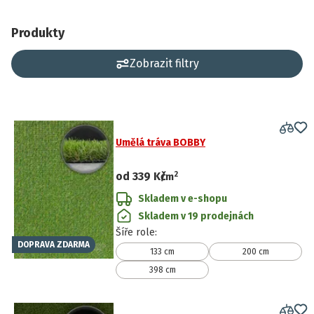
Produkty
Zobrazit filtry
Umělá tráva BOBBY
2
od
339 Kč
/
m
Skladem v e-shopu
Skladem v 19 prodejnách
Šíře role
:
DOPRAVA ZDARMA
133 cm
200 cm
398 cm