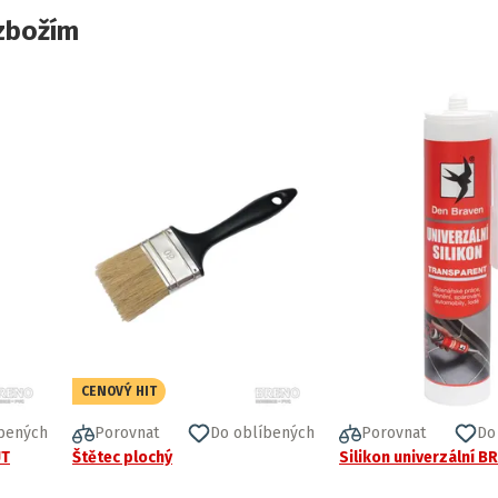
zbožím
CENOVÝ HIT
bených
Porovnat
Do oblíbených
Porovnat
Do
UT
Štětec plochý
Silikon univerzální B