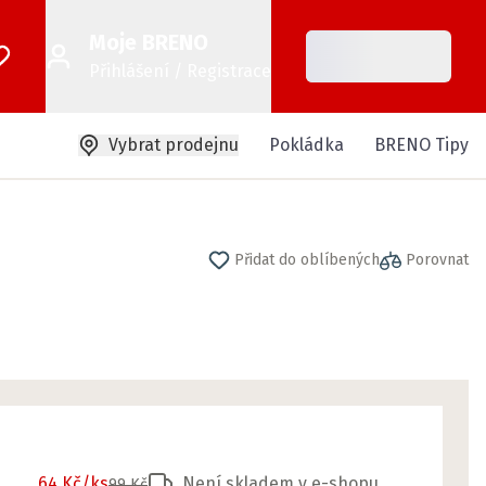
Moje BRENO
Přihlášení / Registrace
Vybrat prodejnu
Pokládka
BRENO Tipy
Přidat do oblíbených
Porovnat
64 Kč
/ks
Není skladem v e-shopu
99 Kč