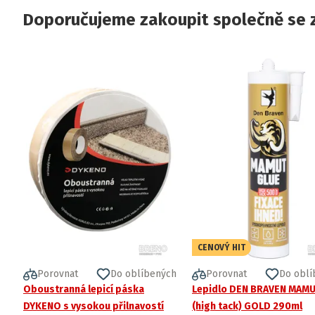
Doporučujeme zakoupit společně se 
CENOVÝ HIT
Porovnat
Do oblíbených
Porovnat
Do oblí
Oboustranná lepicí páska
Lepidlo DEN BRAVEN MAM
DYKENO s vysokou přilnavostí
(high tack) GOLD 290ml