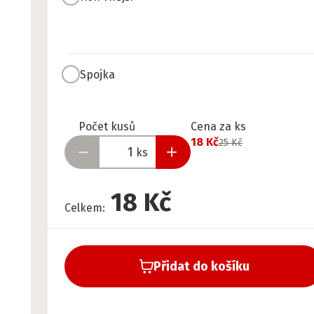
Spojka
Připraveno
Počet kusů
Cena za ks
18 Kč
25 Kč
ks
18 Kč
Celkem
:
Přidat do košíku