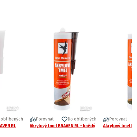
 oblíbených
Porovnat
Do oblíbených
Porovnat
RAVEN RL
Akrylový tmel BRAVEN RL - hnědý
Akrylový tmel BR