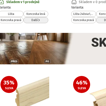
Skladem v 1 prodejně
Skladem v 0 prod
Varianta
:
Varianta
:
Lišta
Koncovka levá
Lišta 240x4x1,7 cm
Konc
Koncovka pravá
Další
Koncovka pravá
D
35
%
46
%
SLEVA
SLEVA