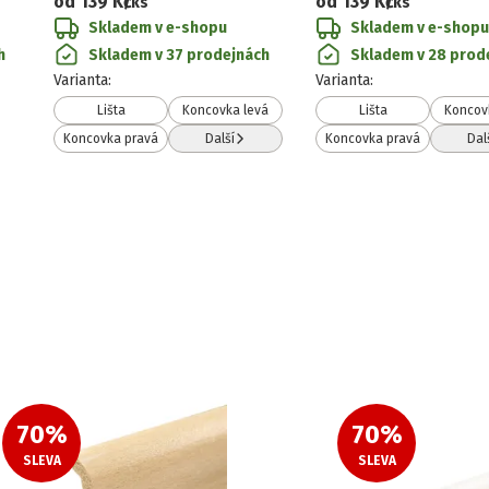
od
139 Kč
od
139 Kč
/ks
/ks
Skladem v e-shopu
Skladem v e-shopu
h
Skladem v 37 prodejnách
Skladem v 28 prod
Varianta
:
Varianta
:
Lišta
Koncovka levá
Lišta
Koncov
Koncovka pravá
Další
Koncovka pravá
Dal
70
%
70
%
SLEVA
SLEVA