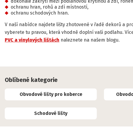
dokonalé zakrytí mezi podlahovou krytinou a zdí, rohe
ochranu hran, rohů a zdí místností,
ochranu schodových hran.
V naší nabídce najdete lišty zhotovené v řadě dekorů a pr
vyberete tu pravou, která vhodně doplní vaši podlahu. Víc
PVC a vinylových lištách
naleznete na našem blogu.
Oblíbené kategorie
Obvodové lišty pro koberce
Obvodov
Schodové lišty