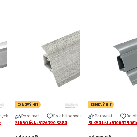
CENOVÝ HIT
CENOVÝ HIT
ných
Porovnat
Do oblíbených
Porovnat
Do o
–
SLK50 lišta 5126390 3880
SLK50 lišta 5106929 W1