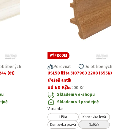
VÝPRODEJ
oblíbených
Porovnat
Do oblíbených
244 (61)
USL50 lišta 5107983 2208 (655N)
třešeň antik
od
60 Kč
/ks
200 Kč
pu
Skladem v e-shopu
ejně
Skladem v 1 prodejně
Varianta
:
Lišta
Koncovka levá
Koncovka pravá
Další