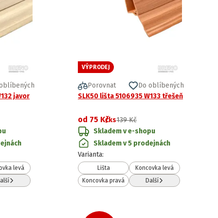
VÝPRODEJ
oblíbených
Porovnat
Do oblíbených
132 javor
SLK50 lišta 5106935 W133 třešeň
od
75 Kč
/ks
139 Kč
pu
Skladem v e-shopu
dejnách
Skladem v 5 prodejnách
Varianta
:
ovka levá
Lišta
Koncovka levá
alší
Koncovka pravá
Další