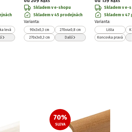
od
209 Kč
od
139 Kč
/ks
/ks
Skladem v e-shopu
Skladem v e-
ejnách
Skladem v 45 prodejnách
Skladem v 47 
Varianta
:
Varianta
:
ka levá
90x3x0,3 cm
270x4x0,8 cm
Lišta
K
ší
270x3x0,3 cm
Další
Koncovka pravá
70
%
SLEVA