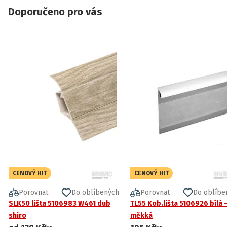
Doporučeno pro vás
CENOVÝ HIT
CENOVÝ HIT
Porovnat
Do oblíbených
Porovnat
Do oblíbe
SLK50 lišta 5106983 W461 dub
TL55 Kob.lišta 5106926 bílá 
shiro
měkká