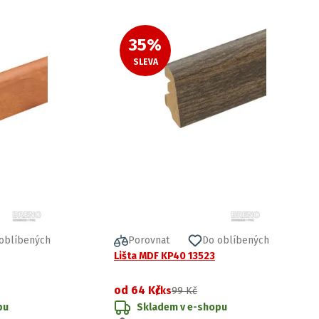
35
%
SLEVA
oblíbených
Porovnat
Do oblíbených
Lišta MDF KP40 13523
od
64 Kč
/ks
99 Kč
pu
Skladem v e-shopu