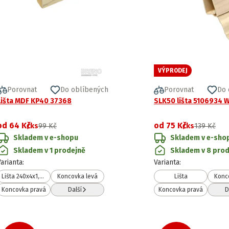
VÝPRODEJ
Porovnat
Do oblíbených
Porovnat
Do 
Lišta MDF KP40 37368
SLK50 lišta 5106934 W
od
64 Kč
od
75 Kč
/ks
99 Kč
/ks
139 Kč
Skladem v e-shopu
Skladem v e-sho
Skladem v 1 prodejně
Skladem v 8 pro
Varianta
:
Varianta
:
Lišta 240x4x1,7 cm
Koncovka levá
Lišta
Konc
Koncovka pravá
Další
Koncovka pravá
D