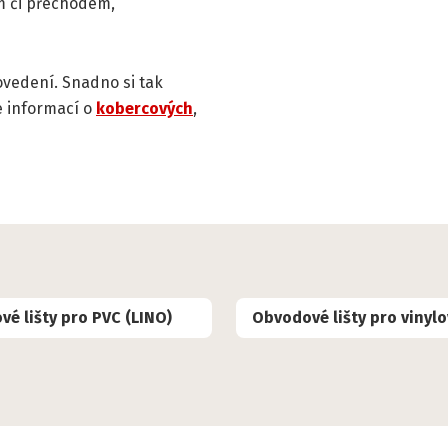
m či přechodem,
ovedení. Snadno si tak
e informací o
kobercových
,
é lišty pro PVC (LINO)
Obvodové lišty pro vinyl