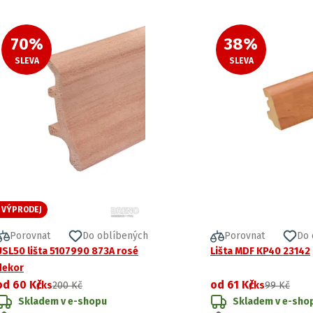
70
%
38
%
SLEVA
SLEVA
VÝPRODEJ
Porovnat
Do oblíbených
Porovnat
Do 
USL50 lišta 5107990 873A rosé
Lišta MDF KP40 23142
dekor
od
60 Kč
od
61 Kč
/ks
200 Kč
/ks
99 Kč
Skladem v e-shopu
Skladem v e-sho