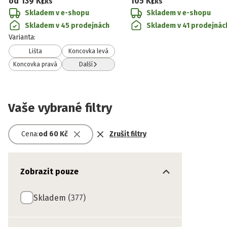
od
139 Kč
105 Kč
/ks
/ks
Skladem v e-shopu
Skladem v e-shopu
Skladem v 45 prodejnách
Skladem v 41 prodejnác
Varianta
:
Lišta
Koncovka levá
Koncovka pravá
Další
Vaše vybrané filtry
Cena
:
od
60 Kč
Zrušit filtry
Zobrazit pouze
Skladem
(377)