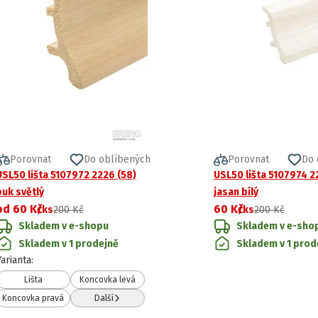
Porovnat
Do oblíbených
Porovnat
Do 
USL50 lišta 5107972 2226 (58)
USL50 lišta 5107974 2
buk světlý
jasan bílý
od
60 Kč
60 Kč
/ks
200 Kč
/ks
200 Kč
Skladem v e-shopu
Skladem v e-sho
Skladem v 1 prodejně
Skladem v 1 prod
Varianta
:
Lišta
Koncovka levá
Koncovka pravá
Další